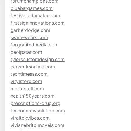
forumchampions.com
bluebargames.com
festivaldelamalou.com
firstsigninnovations.com
garberdodge.com
swim-wears.com
forgrantedmedia.com
peolpstar.com
tylerscustomdesign.com
carworksonline.com
techtimesss.com
virylstore.com
motorstell.com
health150years.com
prescriptions-drug.org
technocrewsolution.com
viraltokvibes.com
vivianebritoimoveis.com