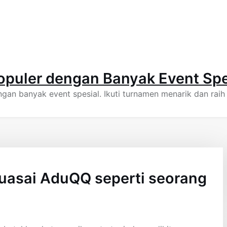
populer dengan Banyak Event Spe
engan banyak event spesial. Ikuti turnamen menarik dan ra
guasai AduQQ seperti seorang