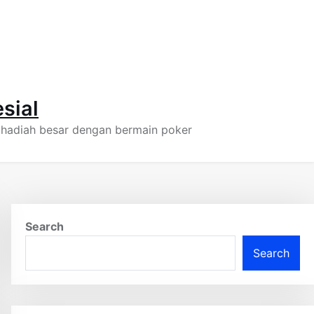
sial
ih hadiah besar dengan bermain poker
Search
Search