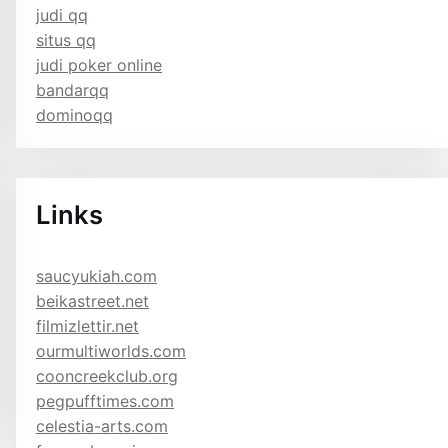
judi qq
situs qq
judi poker online
bandarqq
dominoqq
Links
saucyukiah.com
beikastreet.net
filmizlettir.net
ourmultiworlds.com
cooncreekclub.org
pegpufftimes.com
celestia-arts.com