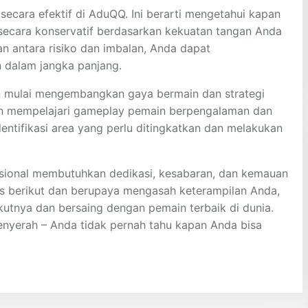
ecara efektif di AduQQ. Ini berarti mengetahui kapan
 secara konservatif berdasarkan kekuatan tangan Anda
 antara risiko dan imbalan, Anda dapat
 dalam jangka panjang.
n mulai mengembangkan gaya bermain dan strategi
gan mempelajari gameplay pemain berpengalaman dan
ntifikasi area yang perlu ditingkatkan dan melakukan
sional membutuhkan dedikasi, kesabaran, dan kemauan
ips berikut dan berupaya mengasah keterampilan Anda,
utnya dan bersaing dengan pemain terbaik di dunia.
menyerah – Anda tidak pernah tahu kapan Anda bisa