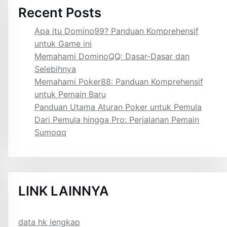
Recent Posts
Apa itu Domino99? Panduan Komprehensif
untuk Game ini
Memahami DominoQQ: Dasar-Dasar dan
Selebihnya
Memahami Poker88: Panduan Komprehensif
untuk Pemain Baru
Panduan Utama Aturan Poker untuk Pemula
Dari Pemula hingga Pro: Perjalanan Pemain
Sumoqq
LINK LAINNYA
data hk lengkap