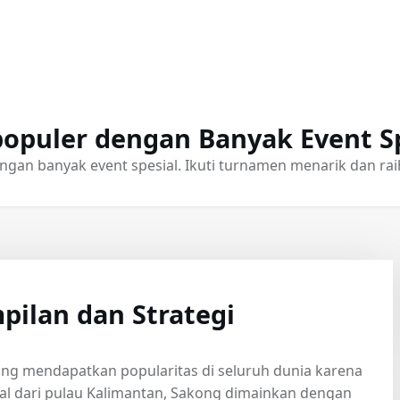
populer dengan Banyak Event S
engan banyak event spesial. Ikuti turnamen menarik dan r
pilan dan Strategi
ang mendapatkan popularitas di seluruh dunia karena
sal dari pulau Kalimantan, Sakong dimainkan dengan