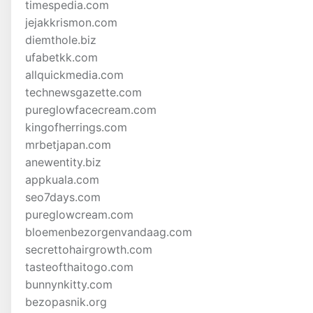
timespedia.com
jejakkrismon.com
diemthole.biz
ufabetkk.com
allquickmedia.com
technewsgazette.com
pureglowfacecream.com
kingofherrings.com
mrbetjapan.com
anewentity.biz
appkuala.com
seo7days.com
pureglowcream.com
bloemenbezorgenvandaag.com
secrettohairgrowth.com
tasteofthaitogo.com
bunnynkitty.com
bezopasnik.org