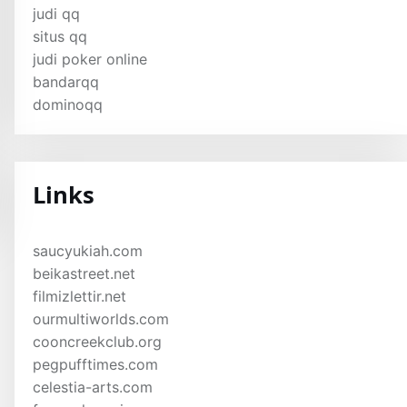
judi qq
situs qq
judi poker online
bandarqq
dominoqq
Links
saucyukiah.com
beikastreet.net
filmizlettir.net
ourmultiworlds.com
cooncreekclub.org
pegpufftimes.com
celestia-arts.com