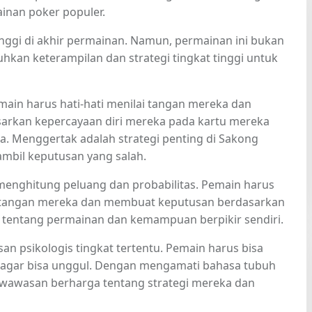
inan poker populer.
nggi di akhir permainan. Namun, permainan ini bukan
kan keterampilan dan strategi tingkat tinggi untuk
ain harus hati-hati menilai tangan mereka dan
arkan kepercayaan diri mereka pada kartu mereka
 Menggertak adalah strategi penting di Sakong
mbil keputusan yang salah.
enghitung peluang dan probabilitas. Pemain harus
 tangan mereka dan membuat keputusan berdasarkan
 tentang permainan dan kemampuan berpikir sendiri.
an psikologis tingkat tertentu. Pemain harus bisa
agar bisa unggul. Dengan mengamati bahasa tubuh
wawasan berharga tentang strategi mereka dan