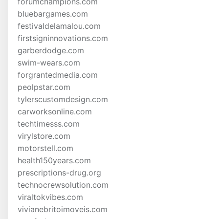
forumchampions.com
bluebargames.com
festivaldelamalou.com
firstsigninnovations.com
garberdodge.com
swim-wears.com
forgrantedmedia.com
peolpstar.com
tylerscustomdesign.com
carworksonline.com
techtimesss.com
virylstore.com
motorstell.com
health150years.com
prescriptions-drug.org
technocrewsolution.com
viraltokvibes.com
vivianebritoimoveis.com