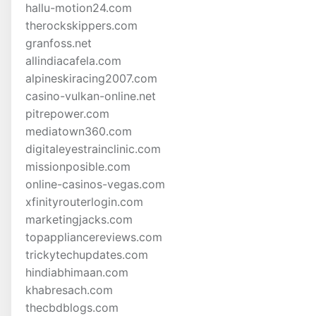
hallu-motion24.com
therockskippers.com
granfoss.net
allindiacafela.com
alpineskiracing2007.com
casino-vulkan-online.net
pitrepower.com
mediatown360.com
digitaleyestrainclinic.com
missionposible.com
online-casinos-vegas.com
xfinityrouterlogin.com
marketingjacks.com
topappliancereviews.com
trickytechupdates.com
hindiabhimaan.com
khabresach.com
thecbdblogs.com