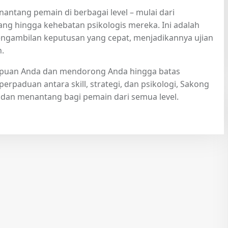
ntang pemain di berbagai level – mulai dari
 hingga kehebatan psikologis mereka. Ini adalah
ngambilan keputusan yang cepat, menjadikannya ujian
n.
ampuan Anda dan mendorong Anda hingga batas
aduan antara skill, strategi, dan psikologi, Sakong
dan menantang bagi pemain dari semua level.