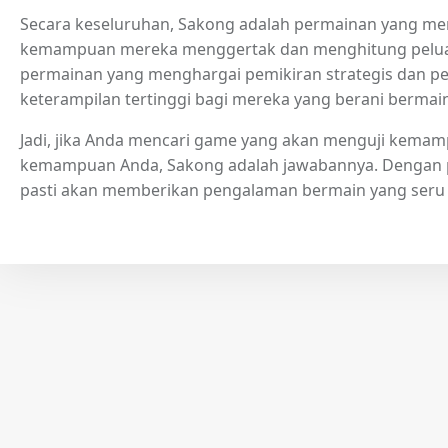
Secara keseluruhan, Sakong adalah permainan yang mena
kemampuan mereka menggertak dan menghitung peluang
permainan yang menghargai pemikiran strategis dan pe
keterampilan tertinggi bagi mereka yang berani bermai
Jadi, jika Anda mencari game yang akan menguji kem
kemampuan Anda, Sakong adalah jawabannya. Dengan perp
pasti akan memberikan pengalaman bermain yang seru 