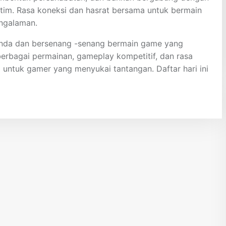
 tim. Rasa koneksi dan hasrat bersama untuk bermain
ngalaman.
 Anda dan bersenang -senang bermain game yang
berbagai permainan, gameplay kompetitif, dan rasa
ntuk gamer yang menyukai tantangan. Daftar hari ini