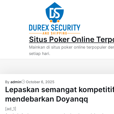
Skip
to
content
Situs Poker Online Ter
Mainkan di situs poker online terpopuler d
setiap hari.
By
admin
October 6, 2025
Lepaskan semangat kompetiti
mendebarkan Doyanqq
[ad_1]