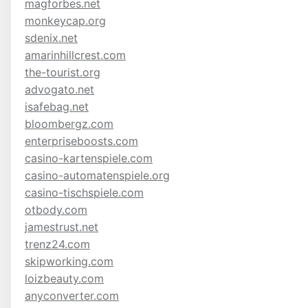
magforbes.net
monkeycap.org
sdenix.net
amarinhillcrest.com
the-tourist.org
advogato.net
isafebag.net
bloombergz.com
enterpriseboosts.com
casino-kartenspiele.com
casino-automatenspiele.org
casino-tischspiele.com
otbody.com
jamestrust.net
trenz24.com
skipworking.com
loizbeauty.com
anyconverter.com