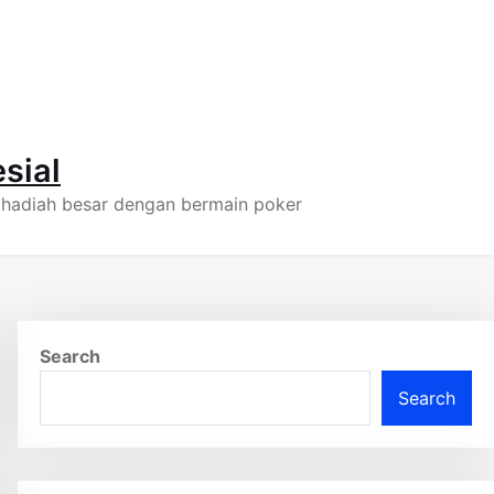
sial
ih hadiah besar dengan bermain poker
Search
Search