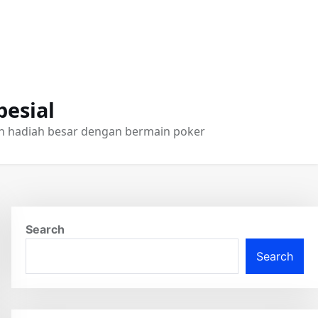
pesial
aih hadiah besar dengan bermain poker
Search
Search