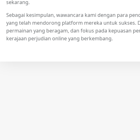
sekarang.
Sebagai kesimpulan, wawancara kami dengan para pendir
yang telah mendorong platform mereka untuk sukses. 
permainan yang beragam, dan fokus pada kepuasan pem
kerajaan perjudian online yang berkembang.