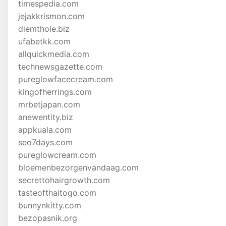
timespedia.com
jejakkrismon.com
diemthole.biz
ufabetkk.com
allquickmedia.com
technewsgazette.com
pureglowfacecream.com
kingofherrings.com
mrbetjapan.com
anewentity.biz
appkuala.com
seo7days.com
pureglowcream.com
bloemenbezorgenvandaag.com
secrettohairgrowth.com
tasteofthaitogo.com
bunnynkitty.com
bezopasnik.org