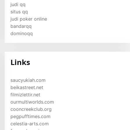
judi qq
situs qq
judi poker online
bandarqq
dominoqq
Links
saucyukiah.com
beikastreet.net
filmizlettir.net
ourmultiworlds.com
cooncreekclub.org
pegpufftimes.com
celestia-arts.com