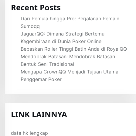
Recent Posts
Dari Pemula hingga Pro: Perjalanan Pemain
Sumoqq
JaguarQQ: Dimana Strategi Bertemu
Kegembiraan di Dunia Poker Online
Bebaskan Roller Tinggi Batin Anda di RoyalQQ
Mendobrak Batasan: Mendobrak Batasan
Bentuk Seni Tradisional
Mengapa CrownQQ Menjadi Tujuan Utama
Penggemar Poker
LINK LAINNYA
data hk lengkap