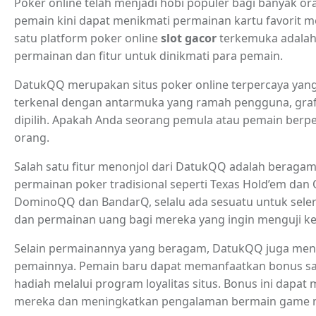
Poker online telah menjadi hobi populer bagi banyak or
pemain kini dapat menikmati permainan kartu favorit 
satu platform poker online
slot gacor
terkemuka adala
permainan dan fitur untuk dinikmati para pemain.
DatukQQ merupakan situs poker online terpercaya yang 
terkenal dengan antarmuka yang ramah pengguna, grafi
dipilih. Apakah Anda seorang pemula atau pemain ber
orang.
Salah satu fitur menonjol dari DatukQQ adalah beraga
permainan poker tradisional seperti Texas Hold’em dan 
DominoQQ dan BandarQ, selalu ada sesuatu untuk seler
dan permainan uang bagi mereka yang ingin menguji ke
Selain permainannya yang beragam, DatukQQ juga men
pemainnya. Pemain baru dapat memanfaatkan bonus s
hadiah melalui program loyalitas situs. Bonus ini d
mereka dan meningkatkan pengalaman bermain game m