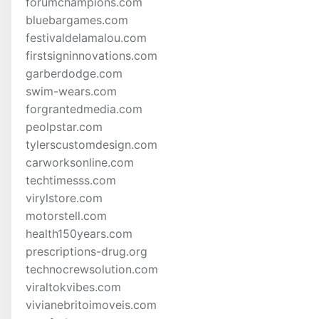
forumchampions.com
bluebargames.com
festivaldelamalou.com
firstsigninnovations.com
garberdodge.com
swim-wears.com
forgrantedmedia.com
peolpstar.com
tylerscustomdesign.com
carworksonline.com
techtimesss.com
virylstore.com
motorstell.com
health150years.com
prescriptions-drug.org
technocrewsolution.com
viraltokvibes.com
vivianebritoimoveis.com