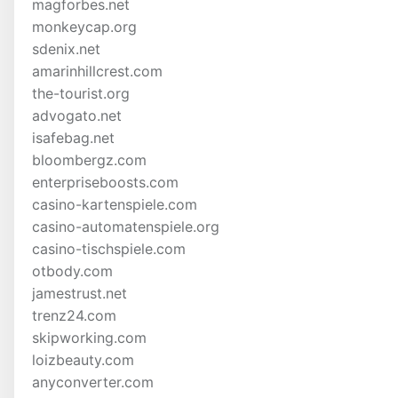
magforbes.net
monkeycap.org
sdenix.net
amarinhillcrest.com
the-tourist.org
advogato.net
isafebag.net
bloombergz.com
enterpriseboosts.com
casino-kartenspiele.com
casino-automatenspiele.org
casino-tischspiele.com
otbody.com
jamestrust.net
trenz24.com
skipworking.com
loizbeauty.com
anyconverter.com