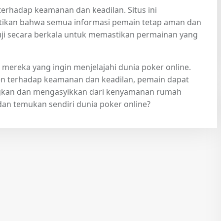
erhadap keamanan dan keadilan. Situs ini
tikan bahwa semua informasi pemain tetap aman dan
 diuji secara berkala untuk memastikan permainan yang
mereka yang ingin menjelajahi dunia poker online.
n terhadap keamanan dan keadilan, pemain dapat
kan dan mengasyikkan dari kenyamanan rumah
an temukan sendiri dunia poker online?