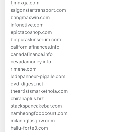
fjmnxga.com
saigonstartransport.com
bangmaxwin.com
infonetive.com
epictacoshop.com
biopuraskinserum.com
californiafinances.info
canadafinance.info
nevadamoney.info
rimene.com
ledepanneur-pigalle.com
dvd-digest.net
theartistsmarketnola.com
chiranaplus.biz
stackspancakebar.com
namheongfoodcourt.com
milanoglasgow.com
hallu-forte3.com