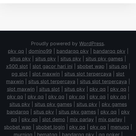
Proudly powered by
WordPress
.
pkv qq
|
domino99
|
bandarqq pkv
|
bandarqq pkv
|
situs pkv
|
situs pkv
|
situs pkv
|
situs pkv games
|
x500 slot
|
slot gacor hari ini
|
sbobet wap
|
situs qq
|
pg slot
|
slot maxwin
|
situs slot terpercaya
|
slot
maxwin
|
situs slot terpercaya
|
situs slot terpercaya
|
slot maxwin
|
situs slot
|
situs pkv
|
pkv qq
|
pkv qq
|
pkv qq
|
pkv qq
|
pkv qq
|
pkv qq
|
pkv qq
|
pkv qq
|
situs pkv
|
situs pkv games
|
situs pkv
|
pkv games
bandarqq
|
situs pkv
|
situs pkv games
|
pkv qq
|
pkv
qq
|
pkv qq
|
slot demo
|
mix parlay
|
mix parlay
|
sbobet wap
|
sbobet login
|
pkv qq
|
pkv qq
|
menuqq
|
murniqq
|
hematqq
|
bandarqq pkv
|
qq poker
|