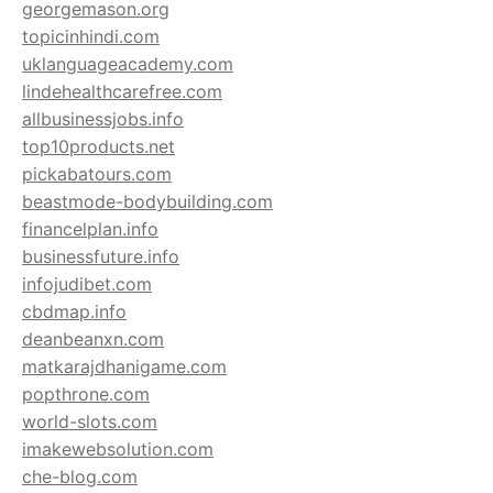
georgemason.org
topicinhindi.com
uklanguageacademy.com
lindehealthcarefree.com
allbusinessjobs.info
top10products.net
pickabatours.com
beastmode-bodybuilding.com
financelplan.info
businessfuture.info
infojudibet.com
cbdmap.info
deanbeanxn.com
matkarajdhanigame.com
popthrone.com
world-slots.com
imakewebsolution.com
che-blog.com