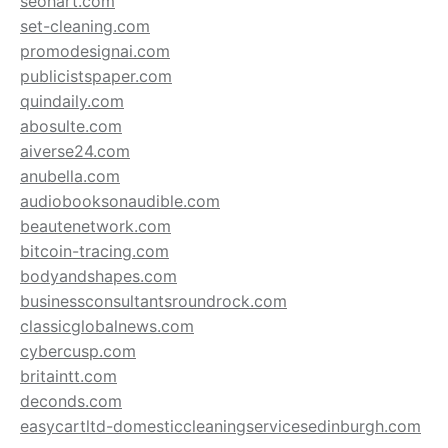
seohart.com
set-cleaning.com
promodesignai.com
publicistspaper.com
quindaily.com
abosulte.com
aiverse24.com
anubella.com
audiobooksonaudible.com
beautenetwork.com
bitcoin-tracing.com
bodyandshapes.com
businessconsultantsroundrock.com
classicglobalnews.com
cybercusp.com
britaintt.com
deconds.com
easycartltd-domesticcleaningservicesedinburgh.com