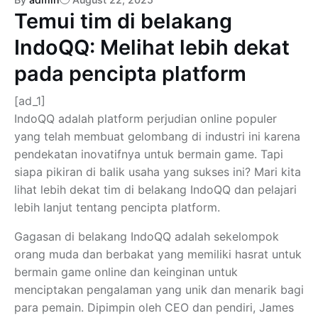
Temui tim di belakang
IndoQQ: Melihat lebih dekat
pada pencipta platform
[ad_1]
IndoQQ adalah platform perjudian online populer
yang telah membuat gelombang di industri ini karena
pendekatan inovatifnya untuk bermain game. Tapi
siapa pikiran di balik usaha yang sukses ini? Mari kita
lihat lebih dekat tim di belakang IndoQQ dan pelajari
lebih lanjut tentang pencipta platform.
Gagasan di belakang IndoQQ adalah sekelompok
orang muda dan berbakat yang memiliki hasrat untuk
bermain game online dan keinginan untuk
menciptakan pengalaman yang unik dan menarik bagi
para pemain. Dipimpin oleh CEO dan pendiri, James