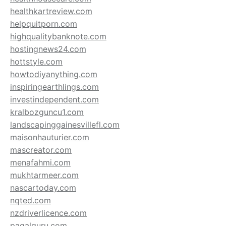
healthkartreview.com
helpquitporn.com
highqualitybanknote.com
hostingnews24.com
hottstyle.com
howtodiyanything.com
inspiringearthlings.com
investindependent.com
kralbozguncu1.com
landscapinggainesvillefl.com
maisonhauturier.com
mascreator.com
menafahmi.com
mukhtarmeer.com
nascartoday.com
nqted.com
nzdriverlicence.com
pagalguru.com