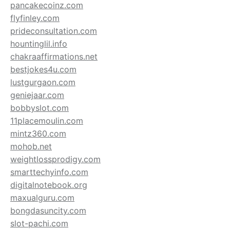
pancakecoinz.com
flyfinley.com
prideconsultation.com
hountinglil.info
chakraaffirmations.net
bestjokes4u.com
lustgurgaon.com
geniejaar.com
bobbyslot.com
11placemoulin.com
mintz360.com
mohob.net
weightlossprodigy.com
smarttechyinfo.com
digitalnotebook.org
maxualguru.com
bongdasuncity.com
slot-pachi.com