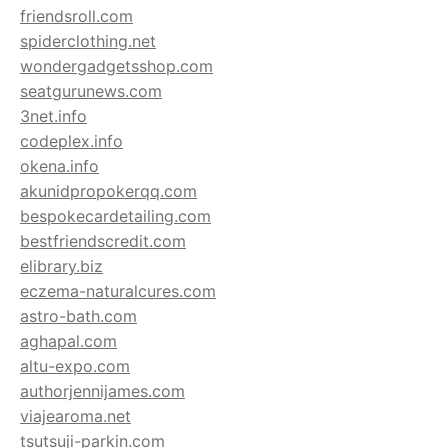
friendsroll.com
spiderclothing.net
wondergadgetsshop.com
seatgurunews.com
3net.info
codeplex.info
okena.info
akunidpropokerqq.com
bespokecardetailing.com
bestfriendscredit.com
elibrary.biz
eczema-naturalcures.com
astro-bath.com
aghapal.com
altu-expo.com
authorjennijames.com
viajearoma.net
tsutsuji-parkin.com