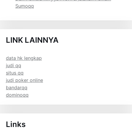
Sumoqq
LINK LAINNYA
data hk lengkap
judi qq
situs qq
judi poker online
bandarqq
dominoqq
Links