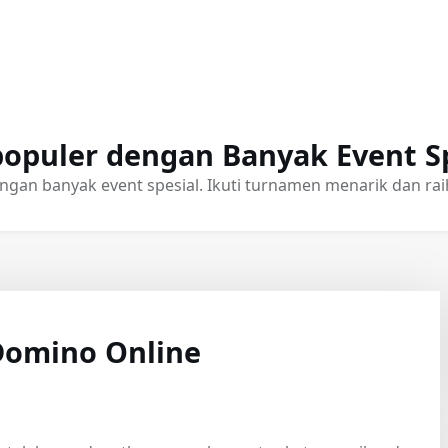
populer dengan Banyak Event S
engan banyak event spesial. Ikuti turnamen menarik dan r
 Domino Online