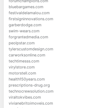
forumchampions.com
bluebargames.com
festivaldelamalou.com
firstsigninnovations.com
garberdodge.com
swim-wears.com
forgrantedmedia.com
peolpstar.com
tylerscustomdesign.com
carworksonline.com
techtimesss.com
virylstore.com
motorstell.com
health150years.com
prescriptions-drug.org
technocrewsolution.com
viraltokvibes.com
vivianebritoimoveis.com