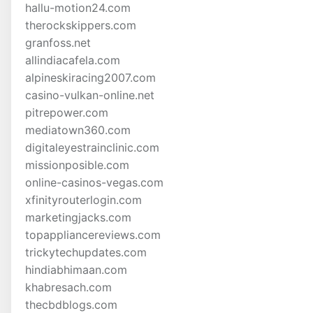
hallu-motion24.com
therockskippers.com
granfoss.net
allindiacafela.com
alpineskiracing2007.com
casino-vulkan-online.net
pitrepower.com
mediatown360.com
digitaleyestrainclinic.com
missionposible.com
online-casinos-vegas.com
xfinityrouterlogin.com
marketingjacks.com
topappliancereviews.com
trickytechupdates.com
hindiabhimaan.com
khabresach.com
thecbdblogs.com