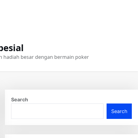
pesial
aih hadiah besar dengan bermain poker
Search
Search