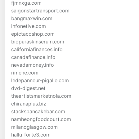
fjmnxga.com
saigonstartransport.com
bangmaxwin.com
infonetive.com
epictacoshop.com
biopuraskinserum.com
californiafinances.info
canadafinance.info
nevadamoney.info
rimene.com
ledepanneur-pigalle.com
dvd-digest.net
theartistsmarketnola.com
chiranaplus.biz
stackspancakebar.com
namheongfoodcourt.com
milanoglasgow.com
hallu-forte3.com