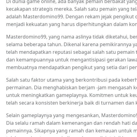
Di dunia game online, ada banyak pemain berbakat yan
kecakapan strategis mereka. Salah satu pemain yang tel
adalah Masterdomino99. Dengan rekam jejak pengikut
menjadi kekuatan yang harus diperhitungkan dalam ko
Masterdomino99, yang nama aslinya tidak diketahui, ber
selama beberapa tahun. Dikenal karena pemikirannya y
telah mendapatkan reputasi sebagai salah satu pemain
dan kemampuannya untuk mengantisipasi gerakan lawan
membuatnya mendapatkan pengikut yang setia dari pe
Salah satu faktor utama yang berkontribusi pada kebe
permainan. Dia menghabiskan berjam -jam mengasah ke
untuk meningkatkan gameplaynya. Komitmen untuk keun
telah secara konsisten berkinerja baik di turnamen dan 
Selain gameplaynya yang mengesankan, Masterdomino99 j
Dia selalu ramah dalam kemenangan dan rendah hati d
pemainnya. Sikapnya yang ramah dan kemauan untuk 