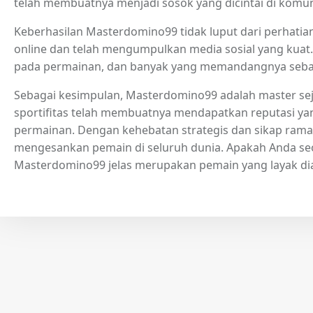
telah membuatnya menjadi sosok yang dicintai di komun
Keberhasilan Masterdomino99 tidak luput dari perhatian
online dan telah mengumpulkan media sosial yang kua
pada permainan, dan banyak yang memandangnya sebag
Sebagai kesimpulan, Masterdomino99 adalah master seja
sportifitas telah membuatnya mendapatkan reputasi yan
permainan. Dengan kehebatan strategis dan sikap ram
mengesankan pemain di seluruh dunia. Apakah Anda s
Masterdomino99 jelas merupakan pemain yang layak dia