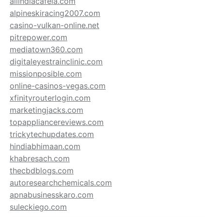
allindiacafela.com
alpineskiracing2007.com
casino-vulkan-online.net
pitrepower.com
mediatown360.com
digitaleyestrainclinic.com
missionposible.com
online-casinos-vegas.com
xfinityrouterlogin.com
marketingjacks.com
topappliancereviews.com
trickytechupdates.com
hindiabhimaan.com
khabresach.com
thecbdblogs.com
autoresearchchemicals.com
apnabusinesskaro.com
suleckiego.com