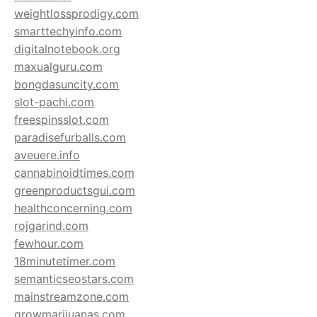
weightlossprodigy.com
smarttechyinfo.com
digitalnotebook.org
maxualguru.com
bongdasuncity.com
slot-pachi.com
freespinsslot.com
paradisefurballs.com
aveuere.info
cannabinoidtimes.com
greenproductsgui.com
healthconcerning.com
rojgarind.com
fewhour.com
18minutetimer.com
semanticseostars.com
mainstreamzone.com
growmarijuanas.com