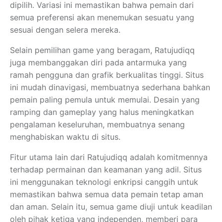
dipilih. Variasi ini memastikan bahwa pemain dari
semua preferensi akan menemukan sesuatu yang
sesuai dengan selera mereka.
Selain pemilihan game yang beragam, Ratujudiqq
juga membanggakan diri pada antarmuka yang
ramah pengguna dan grafik berkualitas tinggi. Situs
ini mudah dinavigasi, membuatnya sederhana bahkan
pemain paling pemula untuk memulai. Desain yang
ramping dan gameplay yang halus meningkatkan
pengalaman keseluruhan, membuatnya senang
menghabiskan waktu di situs.
Fitur utama lain dari Ratujudiqq adalah komitmennya
terhadap permainan dan keamanan yang adil. Situs
ini menggunakan teknologi enkripsi canggih untuk
memastikan bahwa semua data pemain tetap aman
dan aman. Selain itu, semua game diuji untuk keadilan
oleh pihak ketiga yang independen, memberi para