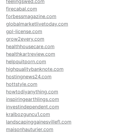
feelingswed.com
firecabal.com
forbessmagazine.com
globalmarketlivetoday.com
gpl-license.com
grow2every.com
healthhousecare.com
healthkartreview.com
helpquitporn.com
highqualitybanknote.com
hostingnews24.com
hottstyle.com
howtodiyanything.com
inspiringearthlings.com
investindependent.com
kralbozguncu1.com
landscapinggainesvillefl.com
maisonhauturier.com