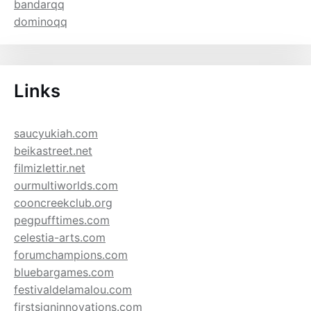
bandarqq
dominoqq
Links
saucyukiah.com
beikastreet.net
filmizlettir.net
ourmultiworlds.com
cooncreekclub.org
pegpufftimes.com
celestia-arts.com
forumchampions.com
bluebargames.com
festivaldelamalou.com
firstsigninnovations.com