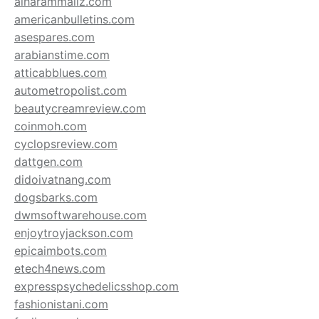
alharammallz.com
americanbulletins.com
asespares.com
arabianstime.com
atticabblues.com
autometropolist.com
beautycreamreview.com
coinmoh.com
cyclopsreview.com
dattgen.com
didoivatnang.com
dogsbarks.com
dwmsoftwarehouse.com
enjoytroyjackson.com
epicaimbots.com
etech4news.com
expresspsychedelicsshop.com
fashionistani.com