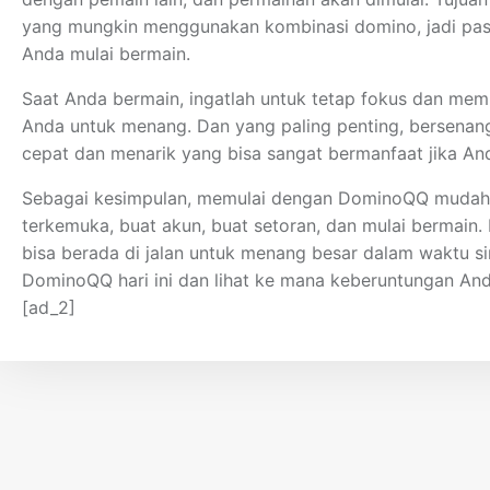
yang mungkin menggunakan kombinasi domino, jadi pas
Anda mulai bermain.
Saat Anda bermain, ingatlah untuk tetap fokus dan mem
Anda untuk menang. Dan yang paling penting, bersena
cepat dan menarik yang bisa sangat bermanfaat jika A
Sebagai kesimpulan, memulai dengan DominoQQ mudah d
terkemuka, buat akun, buat setoran, dan mulai bermain. 
bisa berada di jalan untuk menang besar dalam waktu si
DominoQQ hari ini dan lihat ke mana keberuntungan A
[ad_2]