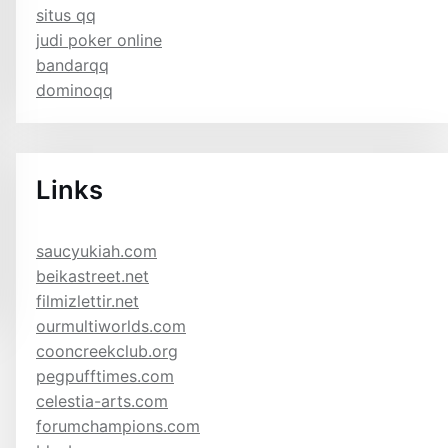
situs qq
judi poker online
bandarqq
dominoqq
Links
saucyukiah.com
beikastreet.net
filmizlettir.net
ourmultiworlds.com
cooncreekclub.org
pegpufftimes.com
celestia-arts.com
forumchampions.com