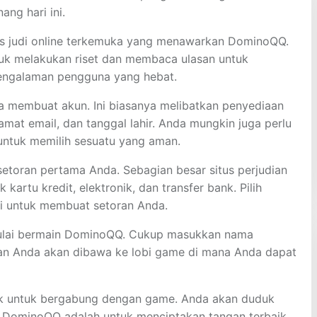
ng hari ini.
s judi online terkemuka yang menawarkan DominoQQ.
ntuk melakukan riset dan membaca ulasan untuk
engalaman pengguna yang hebat.
a membuat akun. Ini biasanya melibatkan penyediaan
amat email, dan tanggal lahir. Anda mungkin juga perlu
untuk memilih sesuatu yang aman.
etoran pertama Anda. Sebagian besar situs perjudian
rtu kredit, elektronik, dan transfer bank. Pilih
si untuk membuat setoran Anda.
mulai bermain DominoQQ. Cukup masukkan nama
dan Anda akan dibawa ke lobi game di mana Anda dapat
ik untuk bergabung dengan game. Anda akan duduk
an DominoQQ adalah untuk menciptakan tangan terbaik