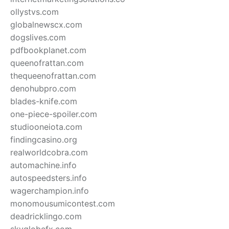
ollystvs.com
globalnewscx.com
dogslives.com
pdfbookplanet.com
queenofrattan.com
thequeenofrattan.com
denohubpro.com
blades-knife.com
one-piece-spoiler.com
studiooneiota.com
findingcasino.org
realworldcobra.com
automachine.info
autospeedsters.info
wagerchampion.info
monomousumicontest.com
deadricklingo.com