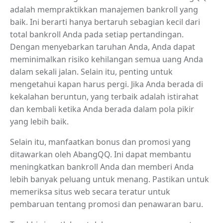
adalah mempraktikkan manajemen bankroll yang
baik. Ini berarti hanya bertaruh sebagian kecil dari
total bankroll Anda pada setiap pertandingan.
Dengan menyebarkan taruhan Anda, Anda dapat
meminimalkan risiko kehilangan semua uang Anda
dalam sekali jalan. Selain itu, penting untuk
mengetahui kapan harus pergi. Jika Anda berada di
kekalahan beruntun, yang terbaik adalah istirahat
dan kembali ketika Anda berada dalam pola pikir
yang lebih baik.
Selain itu, manfaatkan bonus dan promosi yang
ditawarkan oleh AbangQQ. Ini dapat membantu
meningkatkan bankroll Anda dan memberi Anda
lebih banyak peluang untuk menang. Pastikan untuk
memeriksa situs web secara teratur untuk
pembaruan tentang promosi dan penawaran baru.