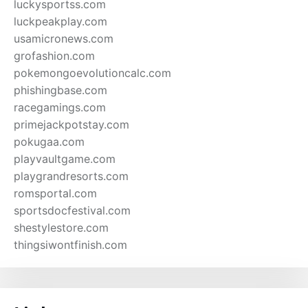
luckysportss.com
luckpeakplay.com
usamicronews.com
grofashion.com
pokemongoevolutioncalc.com
phishingbase.com
racegamings.com
primejackpotstay.com
pokugaa.com
playvaultgame.com
playgrandresorts.com
romsportal.com
sportsdocfestival.com
shestylestore.com
thingsiwontfinish.com