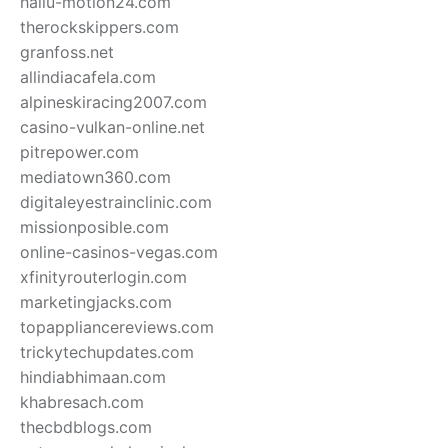
hallu-motion24.com
therockskippers.com
granfoss.net
allindiacafela.com
alpineskiracing2007.com
casino-vulkan-online.net
pitrepower.com
mediatown360.com
digitaleyestrainclinic.com
missionposible.com
online-casinos-vegas.com
xfinityrouterlogin.com
marketingjacks.com
topappliancereviews.com
trickytechupdates.com
hindiabhimaan.com
khabresach.com
thecbdblogs.com