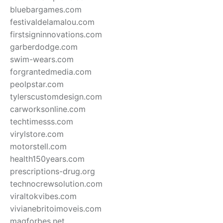
bluebargames.com
festivaldelamalou.com
firstsigninnovations.com
garberdodge.com
swim-wears.com
forgrantedmedia.com
peolpstar.com
tylerscustomdesign.com
carworksonline.com
techtimesss.com
virylstore.com
motorstell.com
health150years.com
prescriptions-drug.org
technocrewsolution.com
viraltokvibes.com
vivianebritoimoveis.com
magforbes.net