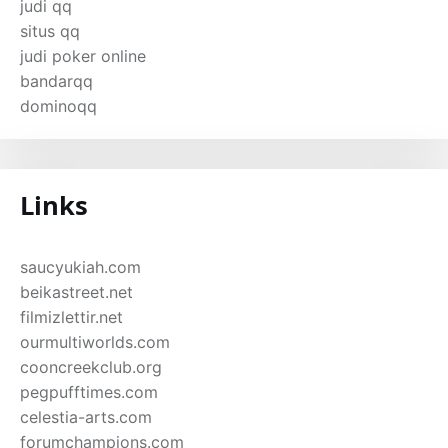
judi qq
situs qq
judi poker online
bandarqq
dominoqq
Links
saucyukiah.com
beikastreet.net
filmizlettir.net
ourmultiworlds.com
cooncreekclub.org
pegpufftimes.com
celestia-arts.com
forumchampions.com