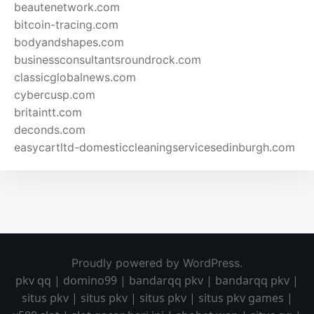
beautenetwork.com
bitcoin-tracing.com
bodyandshapes.com
businessconsultantsroundrock.com
classicglobalnews.com
cybercusp.com
britaintt.com
deconds.com
easycartltd-domesticcleaningservicesedinburgh.com
Proudly powered by
WordPress
.
pkv qq
|
domino99
|
bandarqq pkv
|
bandarqq pkv
|
situs pkv
|
situs pkv
|
situs pkv
|
situs pkv games
|