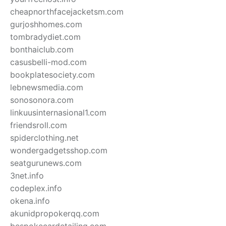
cheapnorthfacejacketsm.com
gurjoshhomes.com
tombradydiet.com
bonthaiclub.com
casusbelli-mod.com
bookplatesociety.com
lebnewsmedia.com
sonosonora.com
linkuusinternasional1.com
friendsroll.com
spiderclothing.net
wondergadgetsshop.com
seatgurunews.com
3net.info
codeplex.info
okena.info
akunidpropokerqq.com