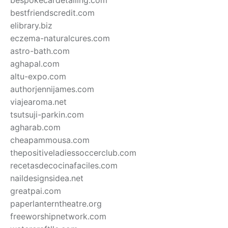
bespokecardetailing.com
bestfriendscredit.com
elibrary.biz
eczema-naturalcures.com
astro-bath.com
aghapal.com
altu-expo.com
authorjennijames.com
viajearoma.net
tsutsuji-parkin.com
agharab.com
cheapammousa.com
thepositiveladiessoccerclub.com
recetasdecocinafaciles.com
naildesignsidea.net
greatpai.com
paperlanterntheatre.org
freeworshipnetwork.com