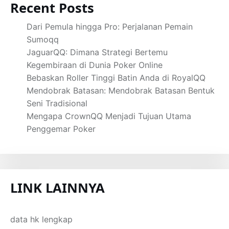
Recent Posts
Dari Pemula hingga Pro: Perjalanan Pemain
Sumoqq
JaguarQQ: Dimana Strategi Bertemu
Kegembiraan di Dunia Poker Online
Bebaskan Roller Tinggi Batin Anda di RoyalQQ
Mendobrak Batasan: Mendobrak Batasan Bentuk
Seni Tradisional
Mengapa CrownQQ Menjadi Tujuan Utama
Penggemar Poker
LINK LAINNYA
data hk lengkap