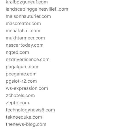
kralbozguncu1.com
landscapinggainesvillefl.com
maisonhauturier.com
mascreator.com
menafahmi.com
mukhtarmeer.com
nascartoday.com
nqted.com
nzdriverlicence.com
pagalguru.com
pcegame.com
pgslot-r2.com
ws-expression.com
zchotels.com
zepfo.com
technologynews5.com
teknoeduka.com
thenews-blog.com