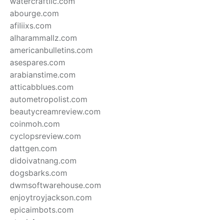
watercraftllc.com
abourge.com
afiliixs.com
alharammallz.com
americanbulletins.com
asespares.com
arabianstime.com
atticabblues.com
autometropolist.com
beautycreamreview.com
coinmoh.com
cyclopsreview.com
dattgen.com
didoivatnang.com
dogsbarks.com
dwmsoftwarehouse.com
enjoytroyjackson.com
epicaimbots.com