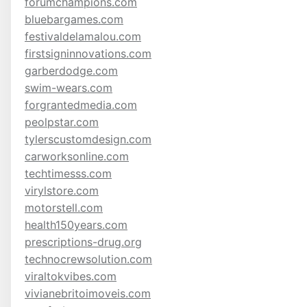
forumchampions.com
bluebargames.com
festivaldelamalou.com
firstsigninnovations.com
garberdodge.com
swim-wears.com
forgrantedmedia.com
peolpstar.com
tylerscustomdesign.com
carworksonline.com
techtimesss.com
virylstore.com
motorstell.com
health150years.com
prescriptions-drug.org
technocrewsolution.com
viraltokvibes.com
vivianebritoimoveis.com