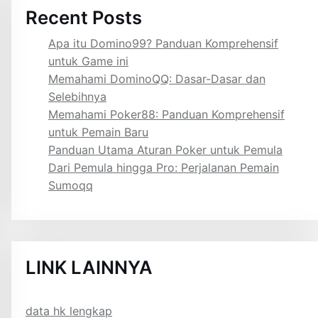
Recent Posts
Apa itu Domino99? Panduan Komprehensif
untuk Game ini
Memahami DominoQQ: Dasar-Dasar dan
Selebihnya
Memahami Poker88: Panduan Komprehensif
untuk Pemain Baru
Panduan Utama Aturan Poker untuk Pemula
Dari Pemula hingga Pro: Perjalanan Pemain
Sumoqq
LINK LAINNYA
data hk lengkap