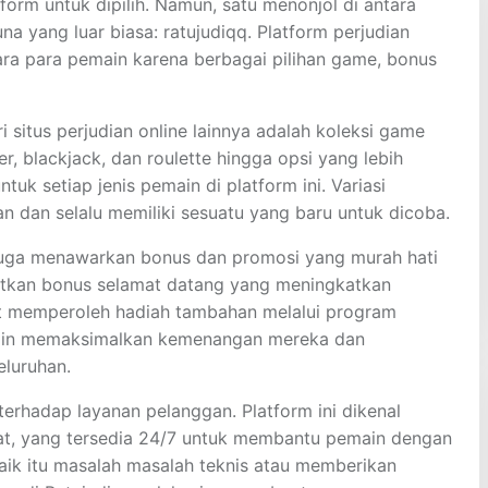
form untuk dipilih. Namun, satu menonjol di antara
 yang luar biasa: ratujudiqq. Platform perjudian
ara para pemain karena berbagai pilihan game, bonus
 situs perjudian online lainnya adalah koleksi game
er, blackjack, dan roulette hingga opsi yang lebih
tuk setiap jenis pemain di platform ini. Variasi
 dan selalu memiliki sesuatu yang baru untuk dicoba.
 juga menawarkan bonus dan promosi yang murah hati
tkan bonus selamat datang yang meningkatkan
t memperoleh hadiah tambahan melalui program
main memaksimalkan kemenangan mereka dan
luruhan.
terhadap layanan pelanggan. Platform ini dikenal
at, yang tersedia 24/7 untuk membantu pemain dengan
aik itu masalah masalah teknis atau memberikan