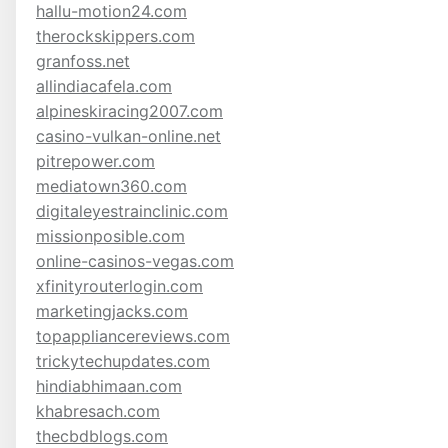
hallu-motion24.com
therockskippers.com
granfoss.net
allindiacafela.com
alpineskiracing2007.com
casino-vulkan-online.net
pitrepower.com
mediatown360.com
digitaleyestrainclinic.com
missionposible.com
online-casinos-vegas.com
xfinityrouterlogin.com
marketingjacks.com
topappliancereviews.com
trickytechupdates.com
hindiabhimaan.com
khabresach.com
thecbdblogs.com