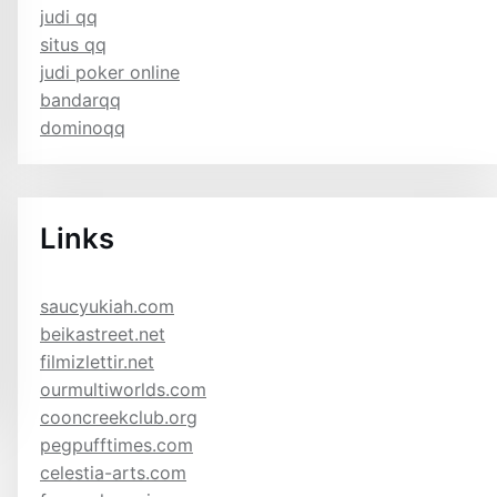
judi qq
situs qq
judi poker online
bandarqq
dominoqq
Links
saucyukiah.com
beikastreet.net
filmizlettir.net
ourmultiworlds.com
cooncreekclub.org
pegpufftimes.com
celestia-arts.com