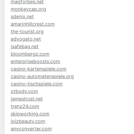
magforbes.net
monkeycap.org
sdenix.net
amarinhillcrest.com
the-tourist.org
advogato.net
isafebag.net
bloombergz.com
enterpriseboosts.com
casino-kartenspiele.com
casino-automatenspiele.org
casino-tischspiele.com
otbody.com
jamestrust.net
trenz24.com
skipworking.com
loizbeauty.com
anyconverter.com