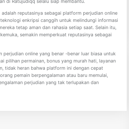
an di Ratujudiqq selalu siap membantu.
 adalah reputasinya sebagai platform perjudian online
eknologi enkripsi canggih untuk melindungi informasi
eka tetap aman dan rahasia setiap saat. Selain itu,
terkemuka, semakin memperkuat reputasinya sebagai
perjudian online yang benar -benar luar biasa untuk
i pilihan permainan, bonus yang murah hati, layanan
 tidak heran bahwa platform ini dengan cepat
 seorang pemain berpengalaman atau baru memulai,
engalaman perjudian yang tak terlupakan dan