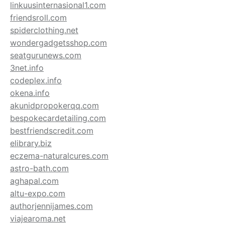
linkuusinternasional1.com
friendsroll.com
spiderclothing.net
wondergadgetsshop.com
seatgurunews.com
3net.info
codeplex.info
okena.info
akunidpropokerqq.com
bespokecardetailing.com
bestfriendscredit.com
elibrary.biz
eczema-naturalcures.com
astro-bath.com
aghapal.com
altu-expo.com
authorjennijames.com
viajearoma.net