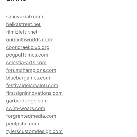
saucyukiah.com
beikastreet.net
filmizlettir.net
ourmultiworlds.com
cooncreekclub.org
pegpufftimes.com
celestia-arts.com
forumchampions.com
bluebargames.com
festivaldelamalou.com
firstsigninnovations.com
garberdodge.com
swim-wears.com
forgrantedmedia.com
peolpstar.com
tylerscustomdesign.com