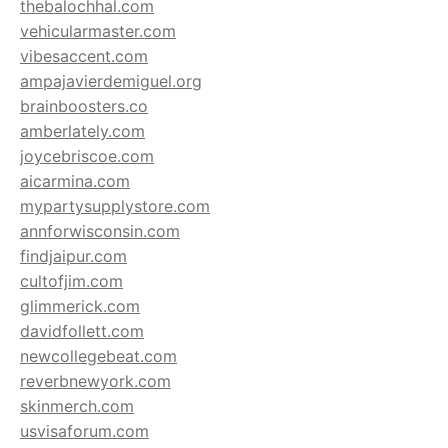
thebalochhal.com
vehicularmaster.com
vibesaccent.com
ampajavierdemiguel.org
brainboosters.co
amberlately.com
joycebriscoe.com
aicarmina.com
mypartysupplystore.com
annforwisconsin.com
findjaipur.com
cultofjim.com
glimmerick.com
davidfollett.com
newcollegebeat.com
reverbnewyork.com
skinmerch.com
usvisaforum.com