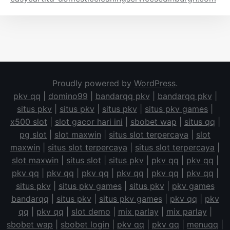
Proudly powered by
WordPress
.
pkv qq
|
domino99
|
bandarqq pkv
|
bandarqq pkv
|
situs pkv
|
situs pkv
|
situs pkv
|
situs pkv games
|
x500 slot
|
slot gacor hari ini
|
sbobet wap
|
situs qq
|
pg slot
|
slot maxwin
|
situs slot terpercaya
|
slot
maxwin
|
situs slot terpercaya
|
situs slot terpercaya
|
slot maxwin
|
situs slot
|
situs pkv
|
pkv qq
|
pkv qq
|
pkv qq
|
pkv qq
|
pkv qq
|
pkv qq
|
pkv qq
|
pkv qq
|
situs pkv
|
situs pkv games
|
situs pkv
|
pkv games
bandarqq
|
situs pkv
|
situs pkv games
|
pkv qq
|
pkv
qq
|
pkv qq
|
slot demo
|
mix parlay
|
mix parlay
|
sbobet wap
|
sbobet login
|
pkv qq
|
pkv qq
|
menuqq
|