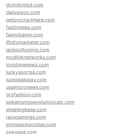
domdombd.com
dailyplayz.com
getprocrackhere.com
fastinnews.com
fannybanny.com
ifinitymarketer.com
jackpotkoning.com
modlinknetworks.com
longtimenewz.com
luckysportss.com
luckpeakplay.com
usamicronews.com
grofashion.com
pokemongoevolutioncalc.com
phishingbase.com
racegamings.com
primejackpotstay.com
pokugaa.com