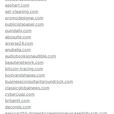
seohart.com
set-cleaning.com
promodesignai.com
publicistspaper.com
quindaily.com
abosulte.com
aiverse24.com
anubella.com
audiobooksonaudible.com
beautenetwork.com
bitcoin-tracing.com
bodyandshapes.com
businessconsultantsroundrock.com
classicglobalnews.com
cybercusp.com
britaintt.com
deconds.com
easycartltd-domesticcleaningservicesedinburgh.com