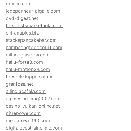
rimene.com
ledepanneur-pigalle.com
dvd-digest.net
theartistsmarketnola.com
chiranaplus.biz
stackspancakebar.com
namheongfoodcourt.com
milanoglasgow.com
hallu-forte3.com
hallu-motion24.com
therockskippers.com
granfoss.net
allindiacafela.com
alpineskiracing2007.com
casino-vulkan-online.net
pitrepower.com
mediatown360.com
digitaleyestrainclinic.com