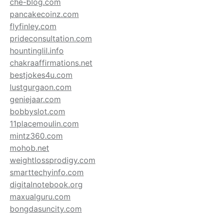
che-blog.com
pancakecoinz.com
flyfinley.com
prideconsultation.com
hountinglil.info
chakraaffirmations.net
bestjokes4u.com
lustgurgaon.com
geniejaar.com
bobbyslot.com
11placemoulin.com
mintz360.com
mohob.net
weightlossprodigy.com
smarttechyinfo.com
digitalnotebook.org
maxualguru.com
bongdasuncity.com