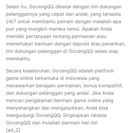
Selain itu, GocengQQ dikenal dengan tim dukungan
pelanggannya yang cepat dan andal, yang tersedia
24/7 untuk membantu pemain dengan masalah apa
pun yang mungkin mereka temui. Apakah Anda
memiliki pertanyaan tentang permainan atau
memerlukan bantuan dengan deposit atau penarikan,
tim dukungan pelanggan di GocengQQ selalu siap
membantu.
Secara keseluruhan, GocengQQ adalah platform
game online terkemuka di Indonesia yang
menawarkan beragam permainan, bonus kompetitif,
dan dukungan pelanggan yang andal. Jika Anda
mencari pengalaman bermain game online yang
menyenangkan dan mengasyikkan, Anda bisa
mengunjungi GocengQQ. Singkapkan rahasia
GocengQQ dan mulailah bermain hari ini!
[ad_2]