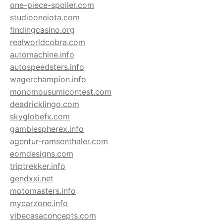
one-piece-spoiler.com
studiooneiota.com
findingcasino.org
realworldcobra.com
automachine.info
autospeedsters.info
wagerchampion.info
monomousumicontest.com
deadricklingo.com
skyglobefx.com
gamblespherex.info
agentur-ramsenthaler.com
eomdesigns.com
triptrekker.info
gendxxi.net
motomasters.info
mycarzone.info
vibecasaconcepts.com