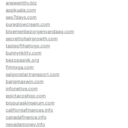
anewentity.biz
appkuala.com
seo7days.com
pureglowcream.com
bloemenbezorgenvandaag.com
secrettohairgrowth.com
tasteofthaitogo.com
bunnynkitty.com
bezopasnik.org
fjmnxga.com
saigonstartransport.com
bangmaxwin.com
infonetive.com
epictacoshop.com
biopuraskinserum.com
californiafinances.info
canadafinance.info
nevadamoney.info