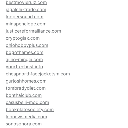
bestmovierulz.com
jagalchi-trade.com
loopersound.com
minapenelope.com
justicereformalliance.com
cryptoglax.com
ohiohobbyplus.com
bogothemes.com
ajino-mingei.com
yourfreehost.info
cheapnorthfacejacketsm.com
gurjoshhomes.com
tombradydiet.com
bonthaiclub.com
casusbelli-mod.com
bookplatesociety.com
lebnewsmedia.com
sonosonora.com