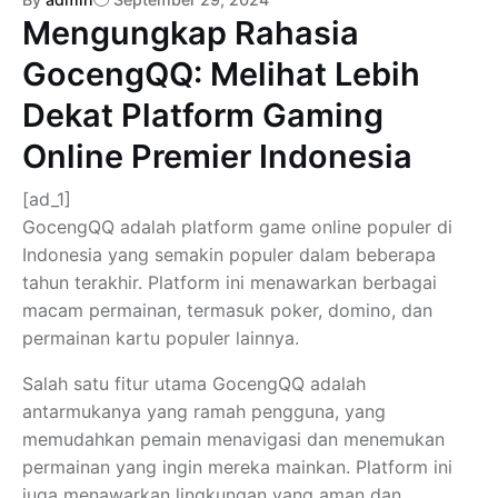
Mengungkap Rahasia
GocengQQ: Melihat Lebih
Dekat Platform Gaming
Online Premier Indonesia
[ad_1]
GocengQQ adalah platform game online populer di
Indonesia yang semakin populer dalam beberapa
tahun terakhir. Platform ini menawarkan berbagai
macam permainan, termasuk poker, domino, dan
permainan kartu populer lainnya.
Salah satu fitur utama GocengQQ adalah
antarmukanya yang ramah pengguna, yang
memudahkan pemain menavigasi dan menemukan
permainan yang ingin mereka mainkan. Platform ini
juga menawarkan lingkungan yang aman dan