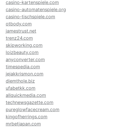
casino-kartenspiele.com
casino-automatenspiele.org
casino-tischspiele.com
otbody.com
jamestrust.net
trenz24.com
skipworking.com
loizbeauty.com
anyconverter.com
timespedia.com
jejakkrismon.com
diemthole.biz
ufabetkk.com
allquickmedia.com
technewsgazette.com
pureglowfacecream.com
kingofherrings.com
mrbetjapan.com