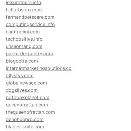
leisuretours.info
hellotbsbro.com
farmandpetscare.com
computingservice.info
caiofracini.com
techpositive.info
unseonrang.com
pak-urdu-poetry.com
blogcetra.com
internetmarketingsolutions.co
ollystvs.com
globalnewscx.com
dogslives.com
pdfbookplanet.com
queenofrattan.com
thequeenofrattan.com
denohubpro.com
blades-knife.com