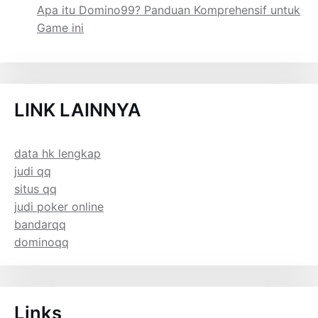
Apa itu Domino99? Panduan Komprehensif untuk
Game ini
LINK LAINNYA
data hk lengkap
judi qq
situs qq
judi poker online
bandarqq
dominoqq
Links