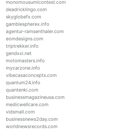
monomousumicontest.com
deadricklingo.com
skyglobefx.com
gamblespherex.info
agentur-ramsenthaler.com
eomdesigns.com
triptrekker.info
gendxxi.net
motomasters.info
mycarzone.info
vibecasaconcepts.com
quantum24.info
quantenki.com
businessmagazineusa.com
medicwellcare.com
vidsmall.com
businessnews2day.com
worldnewsrecords.com