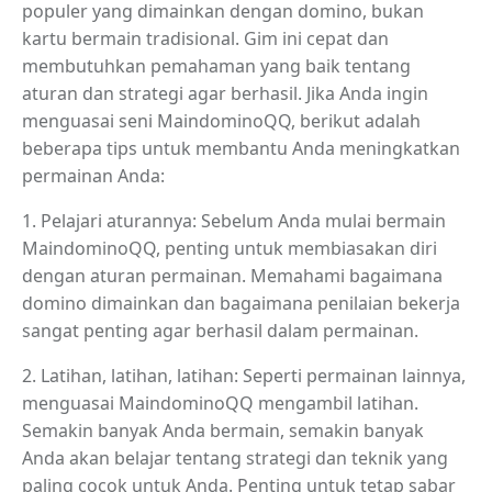
populer yang dimainkan dengan domino, bukan
kartu bermain tradisional. Gim ini cepat dan
membutuhkan pemahaman yang baik tentang
aturan dan strategi agar berhasil. Jika Anda ingin
menguasai seni MaindominoQQ, berikut adalah
beberapa tips untuk membantu Anda meningkatkan
permainan Anda:
1. Pelajari aturannya: Sebelum Anda mulai bermain
MaindominoQQ, penting untuk membiasakan diri
dengan aturan permainan. Memahami bagaimana
domino dimainkan dan bagaimana penilaian bekerja
sangat penting agar berhasil dalam permainan.
2. Latihan, latihan, latihan: Seperti permainan lainnya,
menguasai MaindominoQQ mengambil latihan.
Semakin banyak Anda bermain, semakin banyak
Anda akan belajar tentang strategi dan teknik yang
paling cocok untuk Anda. Penting untuk tetap sabar