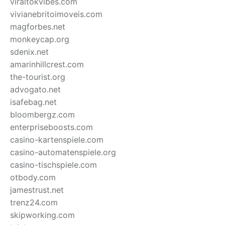
viraltokvibes.com
vivianebritoimoveis.com
magforbes.net
monkeycap.org
sdenix.net
amarinhillcrest.com
the-tourist.org
advogato.net
isafebag.net
bloombergz.com
enterpriseboosts.com
casino-kartenspiele.com
casino-automatenspiele.org
casino-tischspiele.com
otbody.com
jamestrust.net
trenz24.com
skipworking.com