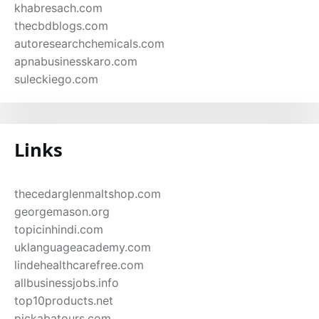
khabresach.com
thecbdblogs.com
autoresearchchemicals.com
apnabusinesskaro.com
suleckiego.com
Links
thecedarglenmaltshop.com
georgemason.org
topicinhindi.com
uklanguageacademy.com
lindehealthcarefree.com
allbusinessjobs.info
top10products.net
pickabatours.com