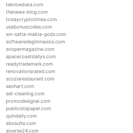
teknoeduka.com
thenews-blog.com
todaycryptotimes.com
usabonuscodes.com
sm-satta-makta-gods.com
softwaredegimnasios.com
soopermagazine.com
spacecoastdailys.com
readytrademark.com
renovationsrated.com
scoziarestaurant.com
seohart.com
set-cleaning.com
promodesignai.com
publicistspaper.com
quindaily.com
abosulte.com
aiverse24.com