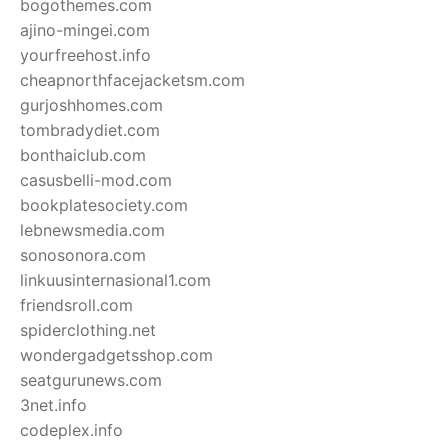
bogothemes.com
ajino-mingei.com
yourfreehost.info
cheapnorthfacejacketsm.com
gurjoshhomes.com
tombradydiet.com
bonthaiclub.com
casusbelli-mod.com
bookplatesociety.com
lebnewsmedia.com
sonosonora.com
linkuusinternasional1.com
friendsroll.com
spiderclothing.net
wondergadgetsshop.com
seatgurunews.com
3net.info
codeplex.info