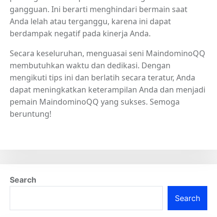
gangguan. Ini berarti menghindari bermain saat
Anda lelah atau terganggu, karena ini dapat
berdampak negatif pada kinerja Anda.
Secara keseluruhan, menguasai seni MaindominoQQ
membutuhkan waktu dan dedikasi. Dengan
mengikuti tips ini dan berlatih secara teratur, Anda
dapat meningkatkan keterampilan Anda dan menjadi
pemain MaindominoQQ yang sukses. Semoga
beruntung!
Search
Search