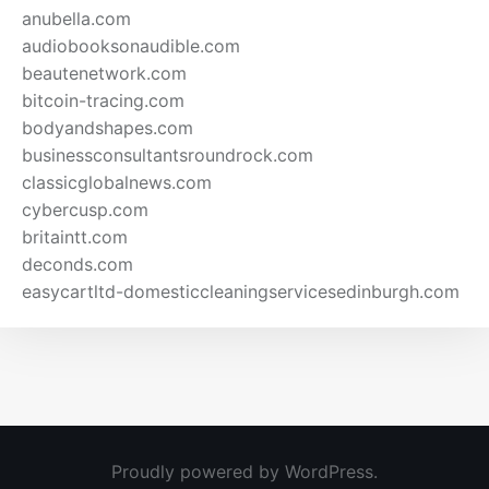
anubella.com
audiobooksonaudible.com
beautenetwork.com
bitcoin-tracing.com
bodyandshapes.com
businessconsultantsroundrock.com
classicglobalnews.com
cybercusp.com
britaintt.com
deconds.com
easycartltd-domesticcleaningservicesedinburgh.com
Proudly powered by
WordPress
.