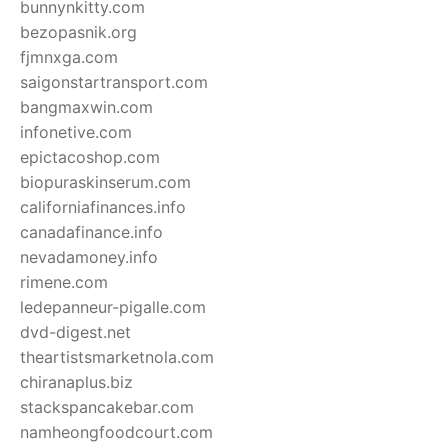
bunnynkitty.com
bezopasnik.org
fjmnxga.com
saigonstartransport.com
bangmaxwin.com
infonetive.com
epictacoshop.com
biopuraskinserum.com
californiafinances.info
canadafinance.info
nevadamoney.info
rimene.com
ledepanneur-pigalle.com
dvd-digest.net
theartistsmarketnola.com
chiranaplus.biz
stackspancakebar.com
namheongfoodcourt.com