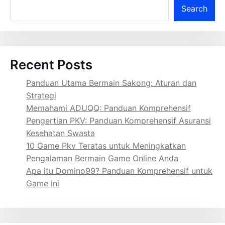
Search
Recent Posts
Panduan Utama Bermain Sakong: Aturan dan
Strategi
Memahami ADUQQ: Panduan Komprehensif
Pengertian PKV: Panduan Komprehensif Asuransi
Kesehatan Swasta
10 Game Pkv Teratas untuk Meningkatkan
Pengalaman Bermain Game Online Anda
Apa itu Domino99? Panduan Komprehensif untuk
Game ini