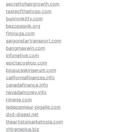
secrettohairgrowth.com
tasteofthaitogo.com
bunnynkitty.com
bezopasnik.org
fjmnxga.com
saigonstartransport.com
bangmaxwin.com
infonetive.com
epictacoshop.com
biopuraskinserum.com
californiafinances.info
canadafinance.info
nevadamoney.info
rimene.com
ledepanneur-pigalle.com
dvd-digest.net
theartistsmarketnola.com
chiranaplus.biz