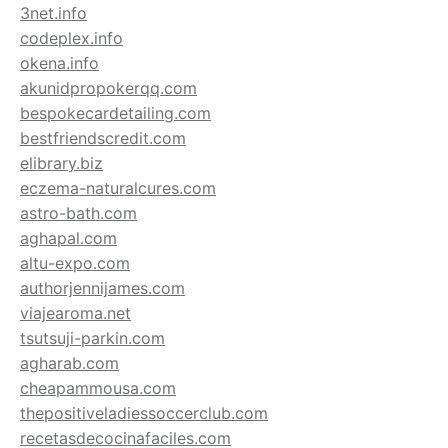
3net.info
codeplex.info
okena.info
akunidpropokerqq.com
bespokecardetailing.com
bestfriendscredit.com
elibrary.biz
eczema-naturalcures.com
astro-bath.com
aghapal.com
altu-expo.com
authorjennijames.com
viajearoma.net
tsutsuji-parkin.com
agharab.com
cheapammousa.com
thepositiveladiessoccerclub.com
recetasdecocinafaciles.com