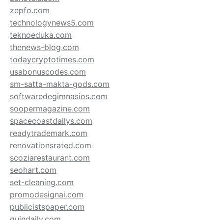
zepfo.com
technologynews5.com
teknoeduka.com
thenews-blog.com
todaycryptotimes.com
usabonuscodes.com
sm-satta-makta-gods.com
softwaredegimnasios.com
soopermagazine.com
spacecoastdailys.com
readytrademark.com
renovationsrated.com
scoziarestaurant.com
seohart.com
set-cleaning.com
promodesignai.com
publicistspaper.com
quindaily.com