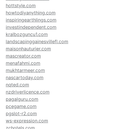
hottstyle.com
howtodiyanything.com
inspiringearthlings.com
investindependent.com
kralbozguncu1.com
landscapinggainesvillefl.com
maisonhauturier.com
mascreator.com
menafahmi.com
mukhtarmeer.com
nascartoday.com
nqted.com
nzdriverlicence.com
pagalguru.com
pcegame.com
pgslot-r2.com
ws-expression.com
zchotels.com