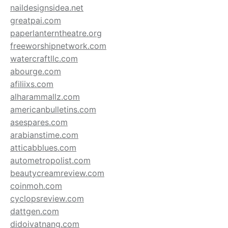
naildesignsidea.net
greatpai.com
paperlanterntheatre.org
freeworshipnetwork.com
watercraftllc.com
abourge.com
afiliixs.com
alharammallz.com
americanbulletins.com
asespares.com
arabianstime.com
atticabblues.com
autometropolist.com
beautycreamreview.com
coinmoh.com
cyclopsreview.com
dattgen.com
didoivatnang.com