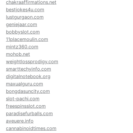
chakraaffirmations.net
bestjokes4u.com
lustgurgaon.com
geniejaar.com
bobbyslot.com
11placemoulin.com
mintz360.com
mohob.net
weightlossprodigy.com
smarttechyinfo.com
digitalnotebook.org
maxualguru.com
bongdasuncity.com
slot-pachi.com
freespinsslot.com
paradisefurballs.com
aveuere.info
cannabinoidtimes.com