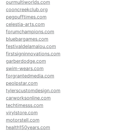
ourmultiworlds.com
cooncreekclub.org
pegpufftimes.com
celestia-arts.com
forumchampions.com
bluebargames.com
festivaldelamalou.com
firstsigninnovations.com
garberdodge.com
swim-wears.com
forgrantedmedia.com
peolpstar.com
tylerscustomdesign.com
carworksonline.com
techtimesss.com
virylstore.com
motorstell.com
health150years.com