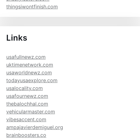
thingsiwontfinish.com
Links
usafullnewz.com
uktimenetwork.com
usaworldnewz.com
todayusaexplore.com
usalocality.com
usafournewz.com
thebalochhal.com
vehicularmaster.com
vibesaccent.com
ampajavierdemiguel.org
brainboosters.co