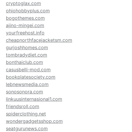
cryptoglax.com
ohiohobbyplus.com
bogothemes.com
ajino-mingei.com
yourfreehost.info
cheapnorthfacejacketsm.com
gurjoshhomes.com
tombradydiet.com
bonthaiclub.com
casusbelli-mod.com
bookplatesociety.com
lebnewsmedia.com
sonosonora.com
linkuusinternasional1.com
friendsroll.com
spiderclothing.net
wondergadgetsshop.com
seatgurunews.com