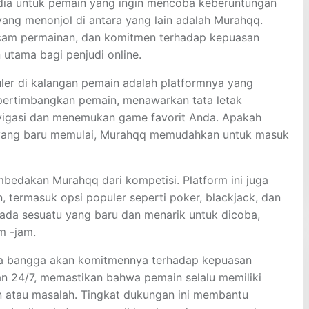
sedia untuk pemain yang ingin mencoba keberuntungan
ang menonjol di antara yang lain adalah Murahqq.
am permainan, dan komitmen terhadap kepuasan
utama bagi penjudi online.
er di kalangan pemain adalah platformnya yang
pertimbangkan pemain, menawarkan tata letak
igasi dan menemukan game favorit Anda. Apakah
 yang baru memulai, Murahqq memudahkan untuk masuk
edakan Murahqq dari kompetisi. Platform ini juga
termasuk opsi populer seperti poker, blackjack, dan
u ada sesuatu yang baru dan menarik untuk dicoba,
m -jam.
ga bangga akan komitmennya terhadap kepuasan
n 24/7, memastikan bahwa pemain selalu memiliki
an atau masalah. Tingkat dukungan ini membantu