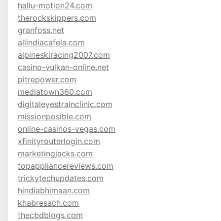
hallu-motion24.com
therockskippers.com
granfoss.net
allindiacafela.com
alpineskiracing2007.com
casino-vulkan-online.net
pitrepower.com
mediatown360.com
digitaleyestrainclinic.com
missionposible.com
online-casinos-vegas.com
xfinityrouterlogin.com
marketingjacks.com
topappliancereviews.com
trickytechupdates.com
hindiabhimaan.com
khabresach.com
thecbdblogs.com