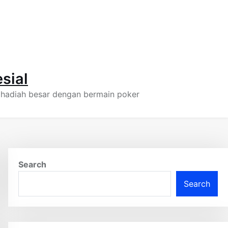
sial
ih hadiah besar dengan bermain poker
Search
Search