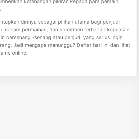
mberikan ketenangan pikiran kepada para pemain
.
apkan dirinya sebagai pilihan utama bagi penjudi
ai macam permainan, dan komitmen terhadap kepuasan
n bersenang -senang atau penjudi yang serius ingin
ang. Jadi mengapa menunggu? Daftar hari ini dan lihat
game online.