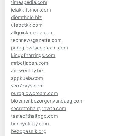
timespedia.com
jejakkrismon.com
diemthole.biz
ufabetkk.com
allquickmedia.com
technewsgazette.com
pureglowfacecream.com
kingofherrings.com
mrbetjapan.com
anewentity.biz
appkuala.com
seo7days.com
pureglowcream.com
bloemenbezorgenvandaag.com
secrettohairgrowth.com
tasteofthaitogo.com
bunnynkitty.com
bezopasnik.org