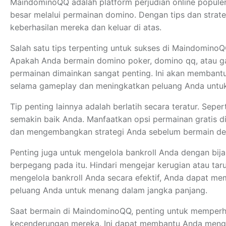
MaindominoQQ adalah platform perjudian online popu
besar melalui permainan domino. Dengan tips dan strat
keberhasilan mereka dan keluar di atas.
Salah satu tips terpenting untuk sukses di Maindomino
Apakah Anda bermain domino poker, domino qq, atau 
permainan dimainkan sangat penting. Ini akan memban
selama gameplay dan meningkatkan peluang Anda untu
Tip penting lainnya adalah berlatih secara teratur. Sepe
semakin baik Anda. Manfaatkan opsi permainan gratis
dan mengembangkan strategi Anda sebelum bermain de
Penting juga untuk mengelola bankroll Anda dengan bijak
berpegang pada itu. Hindari mengejar kerugian atau ta
mengelola bankroll Anda secara efektif, Anda dapat 
peluang Anda untuk menang dalam jangka panjang.
Saat bermain di MaindominoQQ, penting untuk memperha
kecenderungan mereka. Ini dapat membantu Anda meng