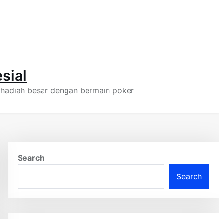
sial
ih hadiah besar dengan bermain poker
Search
Search