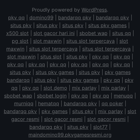
Proudly powered by
WordPress
.
pkv qq
|
domino99
|
bandarqq pkv
|
bandarqq pkv
|
situs pkv
|
situs pkv
|
situs pkv
|
situs pkv games
|
x500 slot
|
slot gacor hari ini
|
sbobet wap
|
situs qq
|
pg slot
|
slot maxwin
|
situs slot terpercaya
|
slot
maxwin
|
situs slot terpercaya
|
situs slot terpercaya
|
slot maxwin
|
situs slot
|
situs pkv
|
pkv qq
|
pkv qq
|
pkv qq
|
pkv qq
|
pkv qq
|
pkv qq
|
pkv qq
|
pkv qq
|
situs pkv
|
situs pkv games
|
situs pkv
|
pkv games
bandarqq
|
situs pkv
|
situs pkv games
|
pkv qq
|
pkv
qq
|
pkv qq
|
slot demo
|
mix parlay
|
mix parlay
|
sbobet wap
|
sbobet login
|
pkv qq
|
pkv qq
|
menuqq
|
murniqq
|
hematqq
|
bandarqq pkv
|
qq poker
|
bandarqq pkv
|
pkv games
|
situs pkv
|
mix parlay
|
slot
gacor resmi
|
slot gacor resmi
|
slot gacor resmi
|
bandarqq pkv
|
situs pkv
|
slot77
|
maindomino99.pkvgamesresmi.org