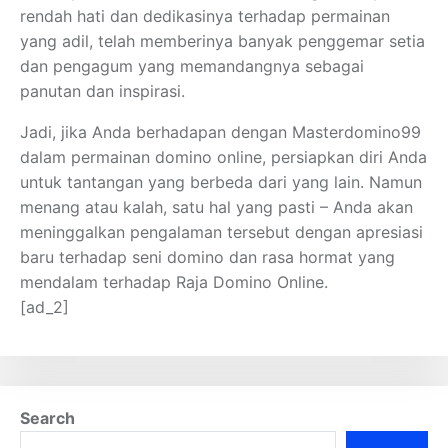
rendah hati dan dedikasinya terhadap permainan
yang adil, telah memberinya banyak penggemar setia
dan pengagum yang memandangnya sebagai
panutan dan inspirasi.
Jadi, jika Anda berhadapan dengan Masterdomino99
dalam permainan domino online, persiapkan diri Anda
untuk tantangan yang berbeda dari yang lain. Namun
menang atau kalah, satu hal yang pasti – Anda akan
meninggalkan pengalaman tersebut dengan apresiasi
baru terhadap seni domino dan rasa hormat yang
mendalam terhadap Raja Domino Online.
[ad_2]
Search