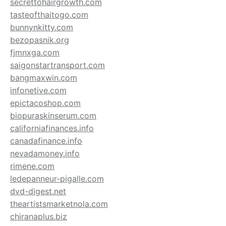
secrettohairgrowth.com
tasteofthaitogo.com
bunnynkitty.com
bezopasnik.org
fjmnxga.com
saigonstartransport.com
bangmaxwin.com
infonetive.com
epictacoshop.com
biopuraskinserum.com
californiafinances.info
canadafinance.info
nevadamoney.info
rimene.com
ledepanneur-pigalle.com
dvd-digest.net
theartistsmarketnola.com
chiranaplus.biz