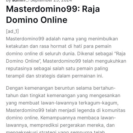
Masterdomino99: Raja
Domino Online
[ad_1]
Masterdomino99 adalah nama yang menimbulkan
ketakutan dan rasa hormat di hati para pemain
domino online di seluruh dunia. Dikenal sebagai “Raja
Domino Online”, Masterdomino99 telah mengukuhkan
reputasinya sebagai salah satu pemain paling
terampil dan strategis dalam permainan ini.
Dengan kemenangan beruntun selama bertahun-
tahun dan tingkat kemenangan yang mengesankan
yang membuat lawan-lawannya terkagum-kagum,
Masterdomino99 telah menjadi legenda di komunitas
domino online. Kemampuannya membaca lawan-
lawannya, memprediksi pergerakan mereka, dan
mengeksekusi strategi yang sempurna telah