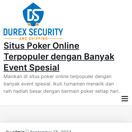
Skip
to
content
Situs Poker Online
Terpopuler dengan Banyak
Event Spesial
Mainkan di situs poker online terpopuler dengan
banyak event spesial. Ikuti turnamen menarik dan
raih hadiah besar dengan bermain poker setiap hari.
By
admin
September 25, 2024