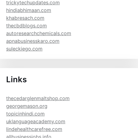
trickytechupdates.com
hindiabhimaan.com
khabresach.com
thecbdblogs.com
autoresearchchemicals.com
apnabusinesskaro.com
suleckiego.com
Links
thecedarglenmaltshop.com
georgemason.org
topicinhindi.com
uklanguageacademy.com
lindehealthcarefree.com
allbusinessjobs.info