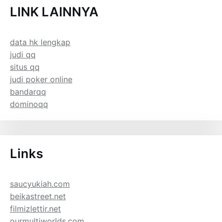
LINK LAINNYA
data hk lengkap
judi qq
situs qq
judi poker online
bandarqq
dominoqq
Links
saucyukiah.com
beikastreet.net
filmizlettir.net
ourmultiworlds.com