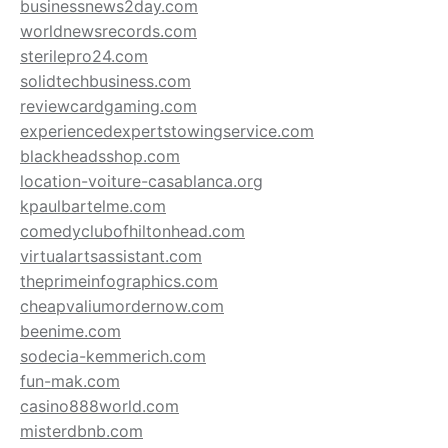
businessnews2day.com
worldnewsrecords.com
sterilepro24.com
solidtechbusiness.com
reviewcardgaming.com
experiencedexpertstowingservice.com
blackheadsshop.com
location-voiture-casablanca.org
kpaulbartelme.com
comedyclubofhiltonhead.com
virtualartsassistant.com
theprimeinfographics.com
cheapvaliumordernow.com
beenime.com
sodecia-kemmerich.com
fun-mak.com
casino888world.com
misterdbnb.com