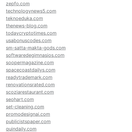
zepfo.com
technologynews5.com
teknoeduka.com
thenews-blog.com
todaycryptotimes.com
usabonuscodes.com
sm-satta-makta-gods.com
softwaredegimnasios.com
soopermagazine.com
spacecoastdailys.com
readytrademark.com
renovationsrated.com
scoziarestaurant.com
seohart.com
set-cleaning.com
promodesignai.com
publicistspaper.com
quindaily.com