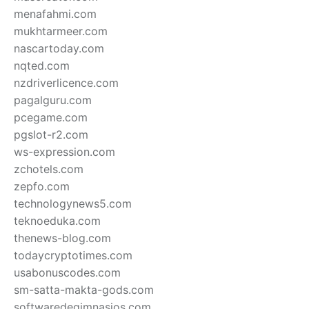
menafahmi.com
mukhtarmeer.com
nascartoday.com
nqted.com
nzdriverlicence.com
pagalguru.com
pcegame.com
pgslot-r2.com
ws-expression.com
zchotels.com
zepfo.com
technologynews5.com
teknoeduka.com
thenews-blog.com
todaycryptotimes.com
usabonuscodes.com
sm-satta-makta-gods.com
softwaredegimnasios.com