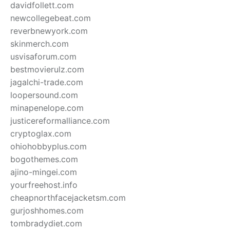
davidfollett.com
newcollegebeat.com
reverbnewyork.com
skinmerch.com
usvisaforum.com
bestmovierulz.com
jagalchi-trade.com
loopersound.com
minapenelope.com
justicereformalliance.com
cryptoglax.com
ohiohobbyplus.com
bogothemes.com
ajino-mingei.com
yourfreehost.info
cheapnorthfacejacketsm.com
gurjoshhomes.com
tombradydiet.com