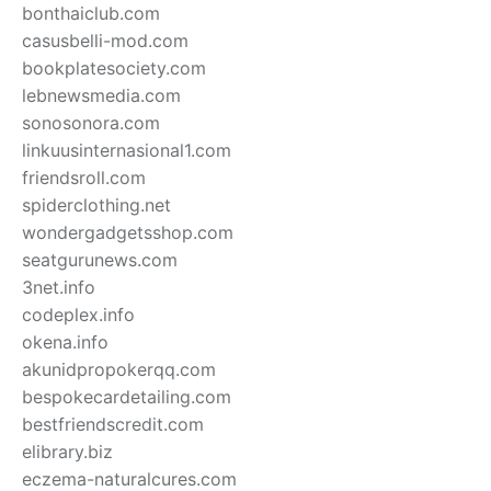
bonthaiclub.com
casusbelli-mod.com
bookplatesociety.com
lebnewsmedia.com
sonosonora.com
linkuusinternasional1.com
friendsroll.com
spiderclothing.net
wondergadgetsshop.com
seatgurunews.com
3net.info
codeplex.info
okena.info
akunidpropokerqq.com
bespokecardetailing.com
bestfriendscredit.com
elibrary.biz
eczema-naturalcures.com