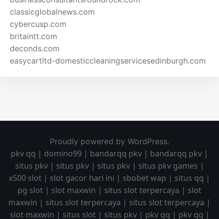
classicglobalnews.com
cybercusp.com
britaintt.com
deconds.com
easycartltd-domesticcleaningservicesedinburgh.com
Proudly powered by
WordPress
.
pkv qq
|
domino99
|
bandarqq pkv
|
bandarqq pkv
|
situs pkv
|
situs pkv
|
situs pkv
|
situs pkv games
|
x500 slot
|
slot gacor hari ini
|
sbobet wap
|
situs qq
|
pg slot
|
slot maxwin
|
situs slot terpercaya
|
slot
maxwin
|
situs slot terpercaya
|
situs slot terpercaya
|
slot maxwin
|
situs slot
|
situs pkv
|
pkv qq
|
pkv qq
|