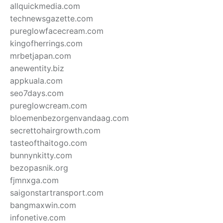
allquickmedia.com
technewsgazette.com
pureglowfacecream.com
kingofherrings.com
mrbetjapan.com
anewentity.biz
appkuala.com
seo7days.com
pureglowcream.com
bloemenbezorgenvandaag.com
secrettohairgrowth.com
tasteofthaitogo.com
bunnynkitty.com
bezopasnik.org
fjmnxga.com
saigonstartransport.com
bangmaxwin.com
infonetive.com