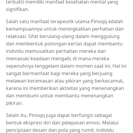
terbukti memiliki manfaat kesehatan mental yang
signifikan.
Salah satu manfaat terapeutik utama Pinoqq adalah
kemampuannya untuk meningkatkan perhatian dan
relaksasi. Sifat berulang-ulang dalam menggulung
dan membentuk potongan kertas dapat membantu
individu memusatkan perhatian mereka dan
memasuki keadaan mengalir, di mana mereka
sepenuhnya tenggelam dalam momen saat ini. Hal ini
sangat bermanfaat bagi mereka yang berjuang
melawan kecemasan atau pikiran yang berkecamuk,
karena ini memberikan aktivitas yang menenangkan
dan membumi untuk membantu menenangkan
pikiran.
Selain itu, Pinoqq juga dapat berfungsi sebagai
bentuk ekspresi diri dan pelepasan emosi. Melalui
penciptaan desain dan pola yang rumit, individu