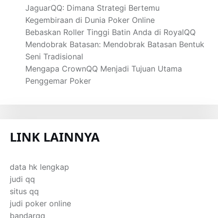
JaguarQQ: Dimana Strategi Bertemu
Kegembiraan di Dunia Poker Online
Bebaskan Roller Tinggi Batin Anda di RoyalQQ
Mendobrak Batasan: Mendobrak Batasan Bentuk
Seni Tradisional
Mengapa CrownQQ Menjadi Tujuan Utama
Penggemar Poker
LINK LAINNYA
data hk lengkap
judi qq
situs qq
judi poker online
bandarqq