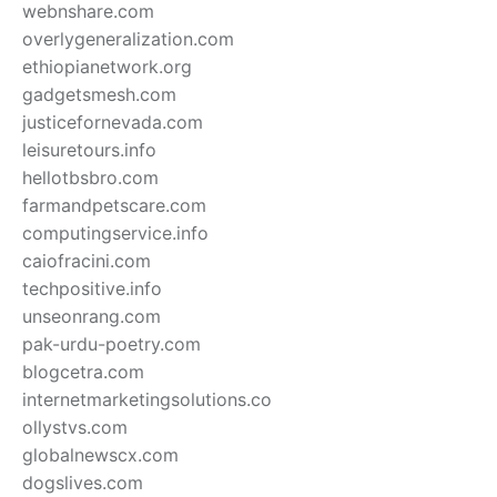
webnshare.com
overlygeneralization.com
ethiopianetwork.org
gadgetsmesh.com
justicefornevada.com
leisuretours.info
hellotbsbro.com
farmandpetscare.com
computingservice.info
caiofracini.com
techpositive.info
unseonrang.com
pak-urdu-poetry.com
blogcetra.com
internetmarketingsolutions.co
ollystvs.com
globalnewscx.com
dogslives.com