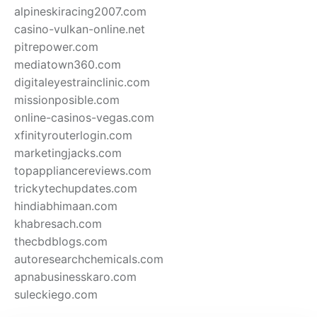
alpineskiracing2007.com
casino-vulkan-online.net
pitrepower.com
mediatown360.com
digitaleyestrainclinic.com
missionposible.com
online-casinos-vegas.com
xfinityrouterlogin.com
marketingjacks.com
topappliancereviews.com
trickytechupdates.com
hindiabhimaan.com
khabresach.com
thecbdblogs.com
autoresearchchemicals.com
apnabusinesskaro.com
suleckiego.com