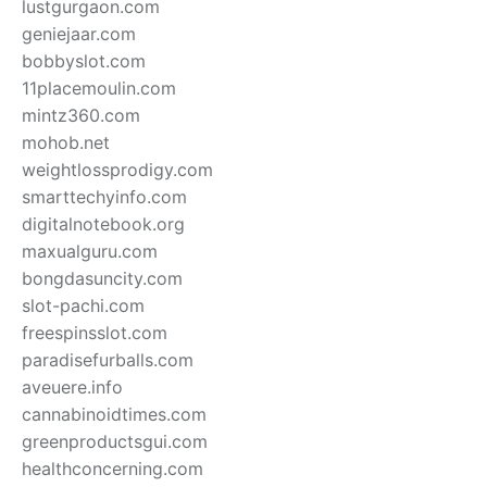
lustgurgaon.com
geniejaar.com
bobbyslot.com
11placemoulin.com
mintz360.com
mohob.net
weightlossprodigy.com
smarttechyinfo.com
digitalnotebook.org
maxualguru.com
bongdasuncity.com
slot-pachi.com
freespinsslot.com
paradisefurballs.com
aveuere.info
cannabinoidtimes.com
greenproductsgui.com
healthconcerning.com