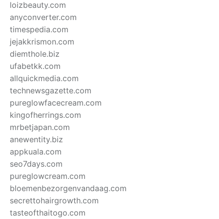
loizbeauty.com
anyconverter.com
timespedia.com
jejakkrismon.com
diemthole.biz
ufabetkk.com
allquickmedia.com
technewsgazette.com
pureglowfacecream.com
kingofherrings.com
mrbetjapan.com
anewentity.biz
appkuala.com
seo7days.com
pureglowcream.com
bloemenbezorgenvandaag.com
secrettohairgrowth.com
tasteofthaitogo.com