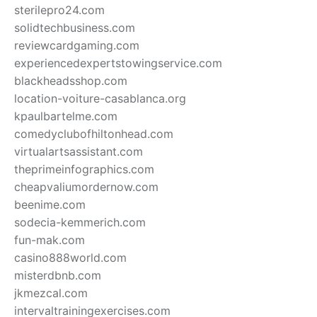
sterilepro24.com
solidtechbusiness.com
reviewcardgaming.com
experiencedexpertstowingservice.com
blackheadsshop.com
location-voiture-casablanca.org
kpaulbartelme.com
comedyclubofhiltonhead.com
virtualartsassistant.com
theprimeinfographics.com
cheapvaliumordernow.com
beenime.com
sodecia-kemmerich.com
fun-mak.com
casino888world.com
misterdbnb.com
jkmezcal.com
intervaltrainingexercises.com