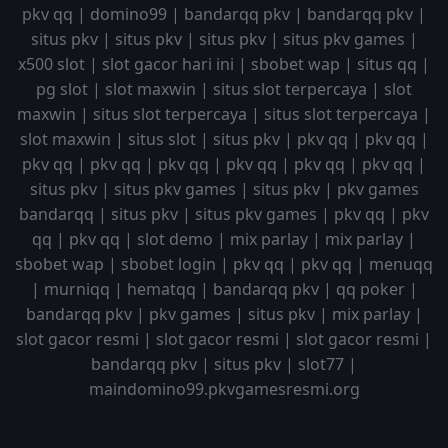
pkv qq
|
domino99
|
bandarqq pkv
|
bandarqq pkv
|
situs pkv
|
situs pkv
|
situs pkv
|
situs pkv games
|
x500 slot
|
slot gacor hari ini
|
sbobet wap
|
situs qq
|
pg slot
|
slot maxwin
|
situs slot terpercaya
|
slot
maxwin
|
situs slot terpercaya
|
situs slot terpercaya
|
slot maxwin
|
situs slot
|
situs pkv
|
pkv qq
|
pkv qq
|
pkv qq
|
pkv qq
|
pkv qq
|
pkv qq
|
pkv qq
|
pkv qq
|
situs pkv
|
situs pkv games
|
situs pkv
|
pkv games
bandarqq
|
situs pkv
|
situs pkv games
|
pkv qq
|
pkv
qq
|
pkv qq
|
slot demo
|
mix parlay
|
mix parlay
|
sbobet wap
|
sbobet login
|
pkv qq
|
pkv qq
|
menuqq
|
murniqq
|
hematqq
|
bandarqq pkv
|
qq poker
|
bandarqq pkv
|
pkv games
|
situs pkv
|
mix parlay
|
slot gacor resmi
|
slot gacor resmi
|
slot gacor resmi
|
bandarqq pkv
|
situs pkv
|
slot77
|
maindomino99.pkvgamesresmi.org