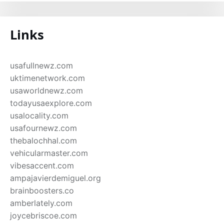
Links
usafullnewz.com
uktimenetwork.com
usaworldnewz.com
todayusaexplore.com
usalocality.com
usafournewz.com
thebalochhal.com
vehicularmaster.com
vibesaccent.com
ampajavierdemiguel.org
brainboosters.co
amberlately.com
joycebriscoe.com