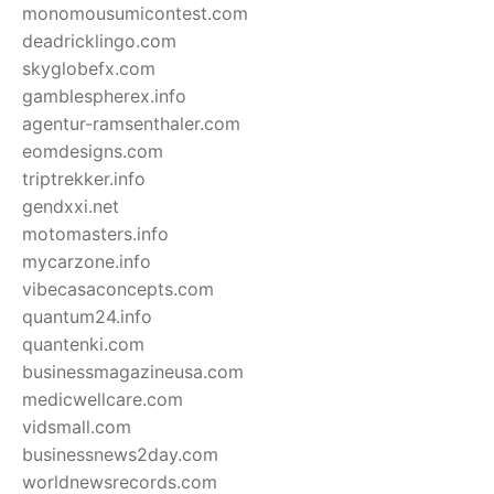
monomousumicontest.com
deadricklingo.com
skyglobefx.com
gamblespherex.info
agentur-ramsenthaler.com
eomdesigns.com
triptrekker.info
gendxxi.net
motomasters.info
mycarzone.info
vibecasaconcepts.com
quantum24.info
quantenki.com
businessmagazineusa.com
medicwellcare.com
vidsmall.com
businessnews2day.com
worldnewsrecords.com