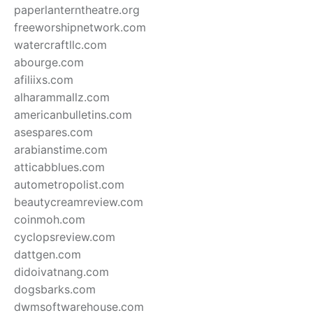
paperlanterntheatre.org
freeworshipnetwork.com
watercraftllc.com
abourge.com
afiliixs.com
alharammallz.com
americanbulletins.com
asespares.com
arabianstime.com
atticabblues.com
autometropolist.com
beautycreamreview.com
coinmoh.com
cyclopsreview.com
dattgen.com
didoivatnang.com
dogsbarks.com
dwmsoftwarehouse.com