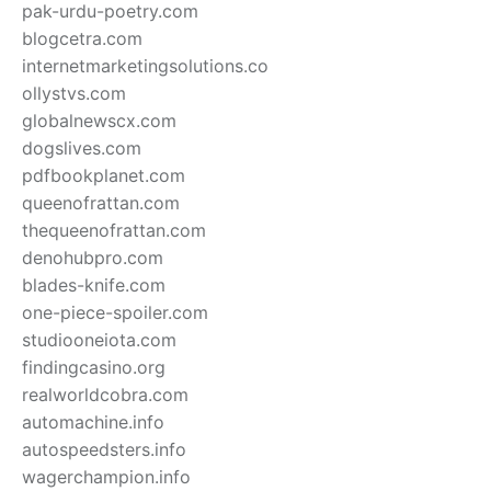
pak-urdu-poetry.com
blogcetra.com
internetmarketingsolutions.co
ollystvs.com
globalnewscx.com
dogslives.com
pdfbookplanet.com
queenofrattan.com
thequeenofrattan.com
denohubpro.com
blades-knife.com
one-piece-spoiler.com
studiooneiota.com
findingcasino.org
realworldcobra.com
automachine.info
autospeedsters.info
wagerchampion.info