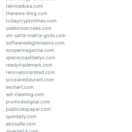
teknoeduka.com
thenews-blog.com
todaycryptotimes.com
usabonuscodes.com
sm-satta-makta-gods.com
softwaredegimnasios.com
soopermagazine.com
spacecoastdailys.com
readytrademark.com
renovationsrated.com
scoziarestaurant.com
seohart.com
set-cleaning.com
promodesignai.com
publicistspaper.com
quindaily.com
abosulte.com
aiverse24.com