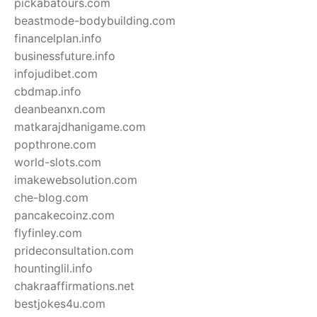
pickabatours.com
beastmode-bodybuilding.com
financelplan.info
businessfuture.info
infojudibet.com
cbdmap.info
deanbeanxn.com
matkarajdhanigame.com
popthrone.com
world-slots.com
imakewebsolution.com
che-blog.com
pancakecoinz.com
flyfinley.com
prideconsultation.com
hountinglil.info
chakraaffirmations.net
bestjokes4u.com