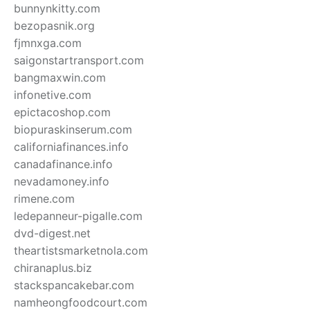
bunnynkitty.com
bezopasnik.org
fjmnxga.com
saigonstartransport.com
bangmaxwin.com
infonetive.com
epictacoshop.com
biopuraskinserum.com
californiafinances.info
canadafinance.info
nevadamoney.info
rimene.com
ledepanneur-pigalle.com
dvd-digest.net
theartistsmarketnola.com
chiranaplus.biz
stackspancakebar.com
namheongfoodcourt.com