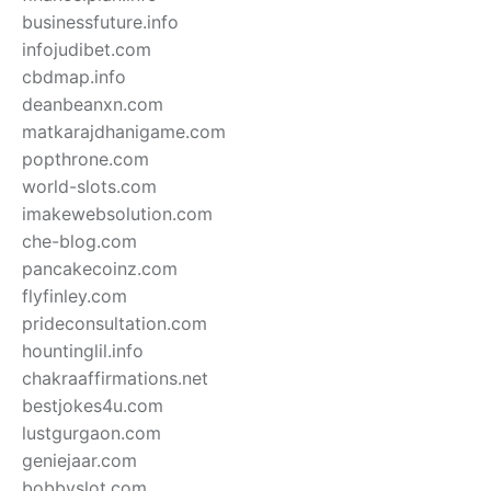
businessfuture.info
infojudibet.com
cbdmap.info
deanbeanxn.com
matkarajdhanigame.com
popthrone.com
world-slots.com
imakewebsolution.com
che-blog.com
pancakecoinz.com
flyfinley.com
prideconsultation.com
hountinglil.info
chakraaffirmations.net
bestjokes4u.com
lustgurgaon.com
geniejaar.com
bobbyslot.com