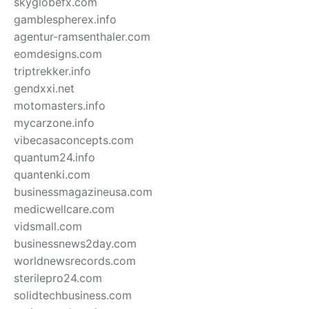
skyglobefx.com
gamblespherex.info
agentur-ramsenthaler.com
eomdesigns.com
triptrekker.info
gendxxi.net
motomasters.info
mycarzone.info
vibecasaconcepts.com
quantum24.info
quantenki.com
businessmagazineusa.com
medicwellcare.com
vidsmall.com
businessnews2day.com
worldnewsrecords.com
sterilepro24.com
solidtechbusiness.com