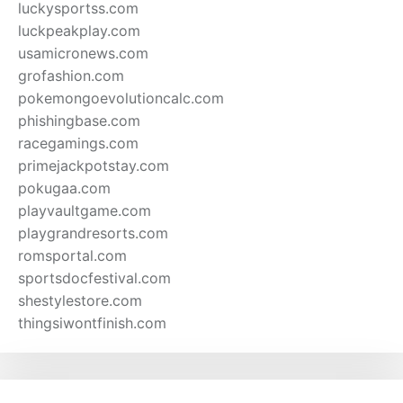
luckysportss.com
luckpeakplay.com
usamicronews.com
grofashion.com
pokemongoevolutioncalc.com
phishingbase.com
racegamings.com
primejackpotstay.com
pokugaa.com
playvaultgame.com
playgrandresorts.com
romsportal.com
sportsdocfestival.com
shestylestore.com
thingsiwontfinish.com