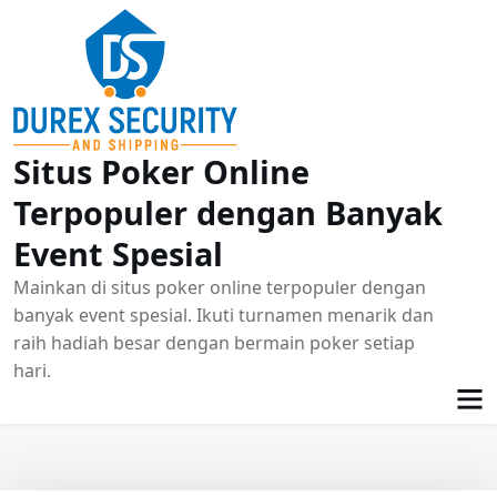
Skip
to
content
Situs Poker Online
Terpopuler dengan Banyak
Event Spesial
Mainkan di situs poker online terpopuler dengan
banyak event spesial. Ikuti turnamen menarik dan
raih hadiah besar dengan bermain poker setiap
hari.