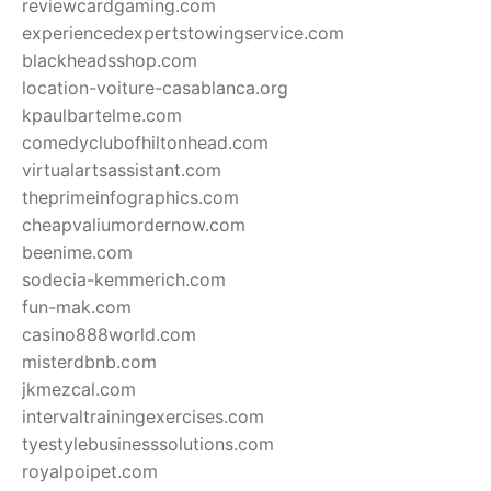
reviewcardgaming.com
experiencedexpertstowingservice.com
blackheadsshop.com
location-voiture-casablanca.org
kpaulbartelme.com
comedyclubofhiltonhead.com
virtualartsassistant.com
theprimeinfographics.com
cheapvaliumordernow.com
beenime.com
sodecia-kemmerich.com
fun-mak.com
casino888world.com
misterdbnb.com
jkmezcal.com
intervaltrainingexercises.com
tyestylebusinesssolutions.com
royalpoipet.com