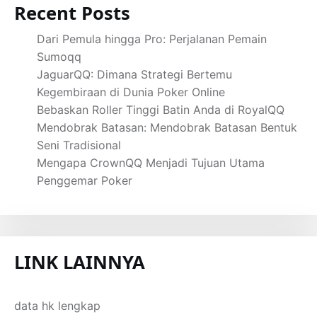
Recent Posts
Dari Pemula hingga Pro: Perjalanan Pemain
Sumoqq
JaguarQQ: Dimana Strategi Bertemu
Kegembiraan di Dunia Poker Online
Bebaskan Roller Tinggi Batin Anda di RoyalQQ
Mendobrak Batasan: Mendobrak Batasan Bentuk
Seni Tradisional
Mengapa CrownQQ Menjadi Tujuan Utama
Penggemar Poker
LINK LAINNYA
data hk lengkap