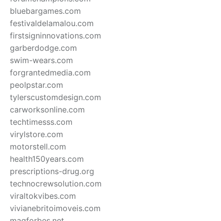
bluebargames.com
festivaldelamalou.com
firstsigninnovations.com
garberdodge.com
swim-wears.com
forgrantedmedia.com
peolpstar.com
tylerscustomdesign.com
carworksonline.com
techtimesss.com
virylstore.com
motorstell.com
health150years.com
prescriptions-drug.org
technocrewsolution.com
viraltokvibes.com
vivianebritoimoveis.com
magforbes.net