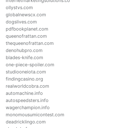
internetmarketingsolutions.co
ollystvs.com
globalnewscx.com
dogslives.com
pdfbookplanet.com
queenofrattan.com
thequeenofrattan.com
denohubpro.com
blades-knife.com
one-piece-spoiler.com
studiooneiota.com
findingcasino.org
realworldcobra.com
automachine.info
autospeedsters.info
wagerchampion.info
monomousumicontest.com
deadricklingo.com