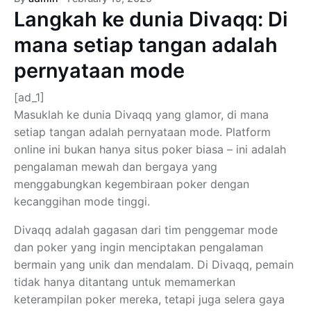
Langkah ke dunia Divaqq: Di
mana setiap tangan adalah
pernyataan mode
[ad_1]
Masuklah ke dunia Divaqq yang glamor, di mana
setiap tangan adalah pernyataan mode. Platform
online ini bukan hanya situs poker biasa – ini adalah
pengalaman mewah dan bergaya yang
menggabungkan kegembiraan poker dengan
kecanggihan mode tinggi.
Divaqq adalah gagasan dari tim penggemar mode
dan poker yang ingin menciptakan pengalaman
bermain yang unik dan mendalam. Di Divaqq, pemain
tidak hanya ditantang untuk memamerkan
keterampilan poker mereka, tetapi juga selera gaya