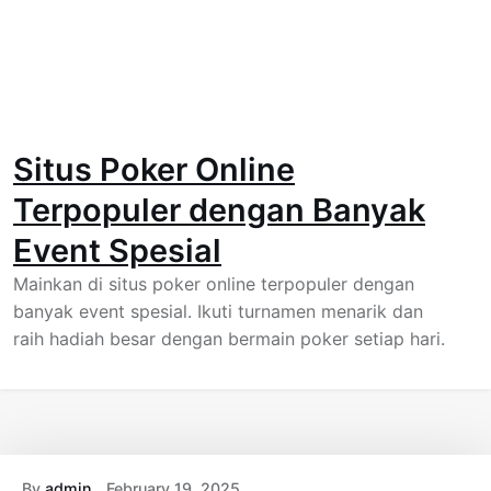
Skip
to
content
Situs Poker Online
Terpopuler dengan Banyak
Event Spesial
Mainkan di situs poker online terpopuler dengan
banyak event spesial. Ikuti turnamen menarik dan
raih hadiah besar dengan bermain poker setiap hari.
By
admin
February 19, 2025