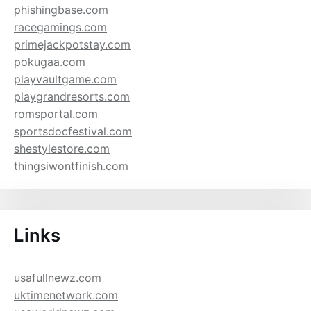
phishingbase.com
racegamings.com
primejackpotstay.com
pokugaa.com
playvaultgame.com
playgrandresorts.com
romsportal.com
sportsdocfestival.com
shestylestore.com
thingsiwontfinish.com
Links
usafullnewz.com
uktimenetwork.com