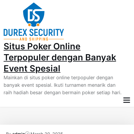
Skip
to
content
Situs Poker Online
Terpopuler dengan Banyak
Event Spesial
Mainkan di situs poker online terpopuler dengan
banyak event spesial. Ikuti turnamen menarik dan
raih hadiah besar dengan bermain poker setiap hari.
By
admin
March 20, 2025