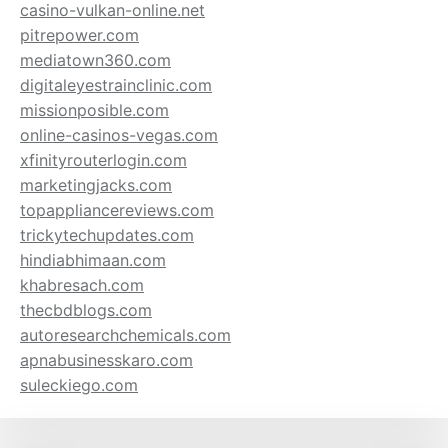
casino-vulkan-online.net
pitrepower.com
mediatown360.com
digitaleyestrainclinic.com
missionposible.com
online-casinos-vegas.com
xfinityrouterlogin.com
marketingjacks.com
topappliancereviews.com
trickytechupdates.com
hindiabhimaan.com
khabresach.com
thecbdblogs.com
autoresearchchemicals.com
apnabusinesskaro.com
suleckiego.com