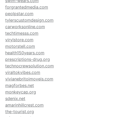
swim-wears.com
forgrantedmedia.com
peolpstar.com
tylerscustomdesign.com
carworksonline.com
techtimesss.com
virylstore.com
motorstell.com
health150years.com
prescriptions-drug.org
technocrewsolution.com
viraltokvibes.com
vivianebritoimoveis.com
magforbes.net
monkeycap.org
sdenix.net
amarinhillcrest.com
the-tourist.org