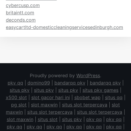
cybercusp.com
britaintt.com
deconds.com
easycartltd-domesticcleaningservicesedinburgh.com
Proudly powered by
WordPress
.
pkv qq
|
domino99
|
bandarqq pkv
|
bandarqq pkv
|
situs pkv
|
situs pkv
|
situs pkv
|
situs pkv games
|
x500 slot
|
slot gacor hari ini
|
sbobet wap
|
situs qq
|
pg slot
|
slot maxwin
|
situs slot terpercaya
|
slot
maxwin
|
situs slot terpercaya
|
situs slot terpercaya
|
slot maxwin
|
situs slot
|
situs pkv
|
pkv qq
|
pkv qq
|
pkv qq
|
pkv qq
|
pkv qq
|
pkv qq
|
pkv qq
|
pkv qq
|