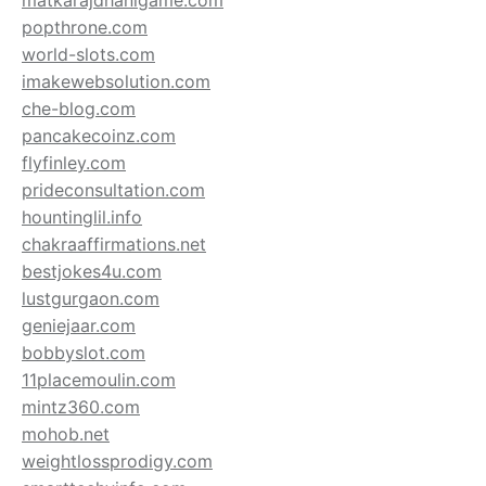
matkarajdhanigame.com
popthrone.com
world-slots.com
imakewebsolution.com
che-blog.com
pancakecoinz.com
flyfinley.com
prideconsultation.com
hountinglil.info
chakraaffirmations.net
bestjokes4u.com
lustgurgaon.com
geniejaar.com
bobbyslot.com
11placemoulin.com
mintz360.com
mohob.net
weightlossprodigy.com