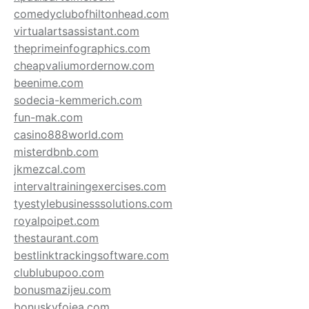
comedyclubofhiltonhead.com
virtualartsassistant.com
theprimeinfographics.com
cheapvaliumordernow.com
beenime.com
sodecia-kemmerich.com
fun-mak.com
casino888world.com
misterdbnb.com
jkmezcal.com
intervaltrainingexercises.com
tyestylebusinesssolutions.com
royalpoipet.com
thestaurant.com
bestlinktrackingsoftware.com
clublubupoo.com
bonusmazijeu.com
bonuskyfojea.com