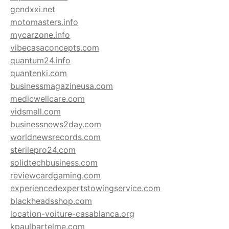
gendxxi.net
motomasters.info
mycarzone.info
vibecasaconcepts.com
quantum24.info
quantenki.com
businessmagazineusa.com
medicwellcare.com
vidsmall.com
businessnews2day.com
worldnewsrecords.com
sterilepro24.com
solidtechbusiness.com
reviewcardgaming.com
experiencedexpertstowingservice.com
blackheadsshop.com
location-voiture-casablanca.org
kpaulbartelme.com