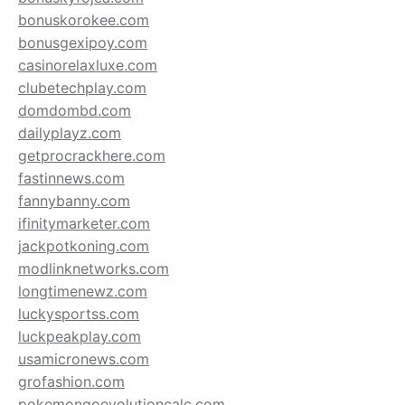
bonuskorokee.com
bonusgexipoy.com
casinorelaxluxe.com
clubetechplay.com
domdombd.com
dailyplayz.com
getprocrackhere.com
fastinnews.com
fannybanny.com
ifinitymarketer.com
jackpotkoning.com
modlinknetworks.com
longtimenewz.com
luckysportss.com
luckpeakplay.com
usamicronews.com
grofashion.com
pokemongoevolutioncalc.com