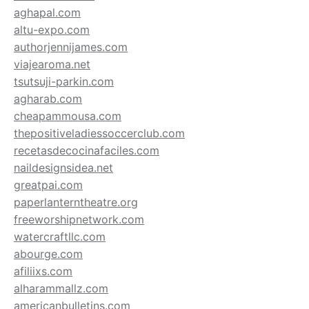
aghapal.com
altu-expo.com
authorjennijames.com
viajearoma.net
tsutsuji-parkin.com
agharab.com
cheapammousa.com
thepositiveladiessoccerclub.com
recetasdecocinafaciles.com
naildesignsidea.net
greatpai.com
paperlanterntheatre.org
freeworshipnetwork.com
watercraftllc.com
abourge.com
afiliixs.com
alharammallz.com
americanbulletins.com