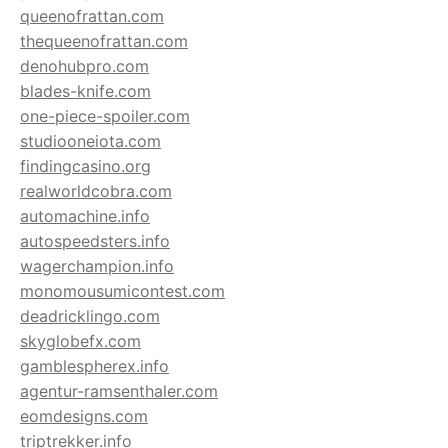
queenofrattan.com
thequeenofrattan.com
denohubpro.com
blades-knife.com
one-piece-spoiler.com
studiooneiota.com
findingcasino.org
realworldcobra.com
automachine.info
autospeedsters.info
wagerchampion.info
monomousumicontest.com
deadricklingo.com
skyglobefx.com
gamblespherex.info
agentur-ramsenthaler.com
eomdesigns.com
triptrekker.info