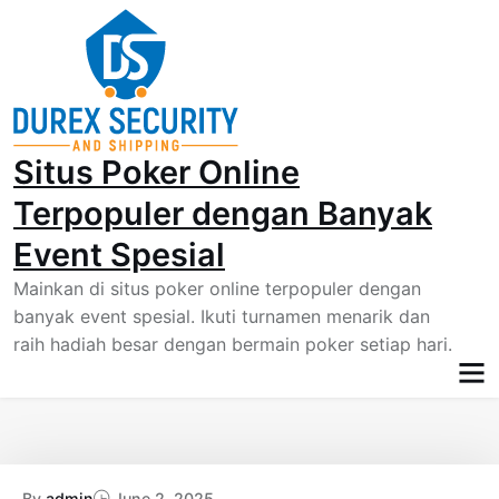
Skip
to
content
Situs Poker Online
Terpopuler dengan Banyak
Event Spesial
Mainkan di situs poker online terpopuler dengan
banyak event spesial. Ikuti turnamen menarik dan
raih hadiah besar dengan bermain poker setiap hari.
By
admin
June 2, 2025