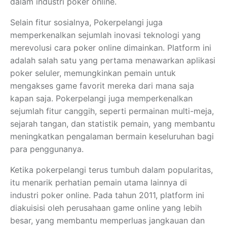
dalam industri poker online.
Selain fitur sosialnya, Pokerpelangi juga
memperkenalkan sejumlah inovasi teknologi yang
merevolusi cara poker online dimainkan. Platform ini
adalah salah satu yang pertama menawarkan aplikasi
poker seluler, memungkinkan pemain untuk
mengakses game favorit mereka dari mana saja
kapan saja. Pokerpelangi juga memperkenalkan
sejumlah fitur canggih, seperti permainan multi-meja,
sejarah tangan, dan statistik pemain, yang membantu
meningkatkan pengalaman bermain keseluruhan bagi
para penggunanya.
Ketika pokerpelangi terus tumbuh dalam popularitas,
itu menarik perhatian pemain utama lainnya di
industri poker online. Pada tahun 2011, platform ini
diakuisisi oleh perusahaan game online yang lebih
besar, yang membantu memperluas jangkauan dan