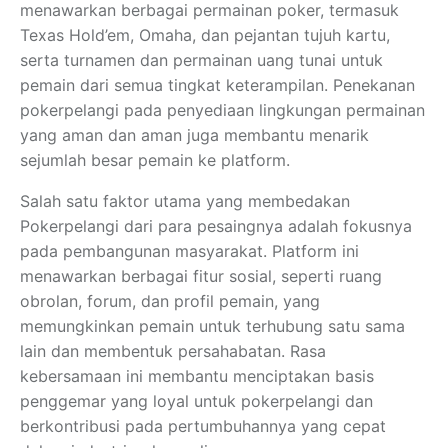
menawarkan berbagai permainan poker, termasuk
Texas Hold’em, Omaha, dan pejantan tujuh kartu,
serta turnamen dan permainan uang tunai untuk
pemain dari semua tingkat keterampilan. Penekanan
pokerpelangi pada penyediaan lingkungan permainan
yang aman dan aman juga membantu menarik
sejumlah besar pemain ke platform.
Salah satu faktor utama yang membedakan
Pokerpelangi dari para pesaingnya adalah fokusnya
pada pembangunan masyarakat. Platform ini
menawarkan berbagai fitur sosial, seperti ruang
obrolan, forum, dan profil pemain, yang
memungkinkan pemain untuk terhubung satu sama
lain dan membentuk persahabatan. Rasa
kebersamaan ini membantu menciptakan basis
penggemar yang loyal untuk pokerpelangi dan
berkontribusi pada pertumbuhannya yang cepat