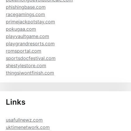
phishingbase.com
racegamings.com
primejackpotstay.com
pokugaa.com
playvaultgame.com
playgrandresorts.com
romsportal.com
sportsdocfestival.com
shestylestore.com
thingsiwontfinish.com
Links
usafullnewz.com
uktimenetwork.com