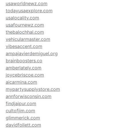
usaworldnewz.com
todayusaexplore.com
usalocality.com
usafournewz.com
thebalochhal.com
vehicularmaster.com
vibesaccent.com
ampajavierdemiguel.org
brainboosters.co
amberlately.com
joycebriscoe.com
aicarmina.com
mypartysupplystore.com
annforwisconsin.com
findjaipur.com
cultofjim.com
glimmerick.com
davidfollett.com