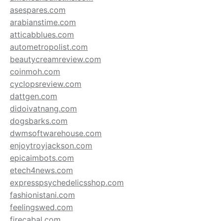
asespares.com
arabianstime.com
atticabblues.com
autometropolist.com
beautycreamreview.com
coinmoh.com
cyclopsreview.com
dattgen.com
didoivatnang.com
dogsbarks.com
dwmsoftwarehouse.com
enjoytroyjackson.com
epicaimbots.com
etech4news.com
expresspsychedelicsshop.com
fashionistani.com
feelingswed.com
firecabal.com