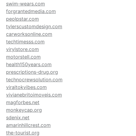
swim-wears.com
forgrantedmedia.com
peolpstar.com
tylerscustomdesign.com
carworksonline.com
techtimesss.com
virylstore.com
motorstell.com
health150years.com
prescriptions-drug.org
technocrewsolution.com
viraltokvibes.com
vivianebritoimoveis.com
magforbes.net
monkeycap.org
sdenix.net
amarinhillcrest.com
the-tourist.org