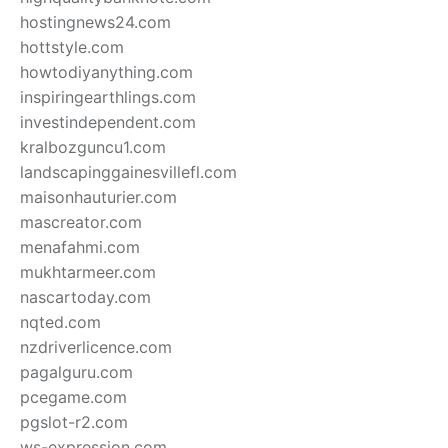
hostingnews24.com
hottstyle.com
howtodiyanything.com
inspiringearthlings.com
investindependent.com
kralbozguncu1.com
landscapinggainesvillefl.com
maisonhauturier.com
mascreator.com
menafahmi.com
mukhtarmeer.com
nascartoday.com
nqted.com
nzdriverlicence.com
pagalguru.com
pcegame.com
pgslot-r2.com
ws-expression.com