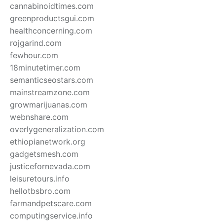
cannabinoidtimes.com
greenproductsgui.com
healthconcerning.com
rojgarind.com
fewhour.com
18minutetimer.com
semanticseostars.com
mainstreamzone.com
growmarijuanas.com
webnshare.com
overlygeneralization.com
ethiopianetwork.org
gadgetsmesh.com
justicefornevada.com
leisuretours.info
hellotbsbro.com
farmandpetscare.com
computingservice.info