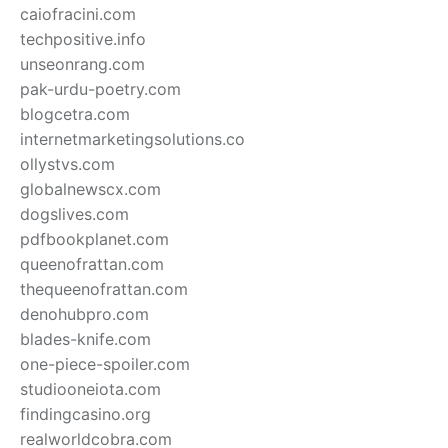
caiofracini.com
techpositive.info
unseonrang.com
pak-urdu-poetry.com
blogcetra.com
internetmarketingsolutions.co
ollystvs.com
globalnewscx.com
dogslives.com
pdfbookplanet.com
queenofrattan.com
thequeenofrattan.com
denohubpro.com
blades-knife.com
one-piece-spoiler.com
studiooneiota.com
findingcasino.org
realworldcobra.com