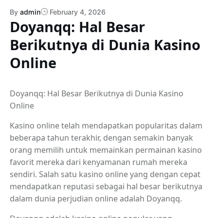
By
admin
February 4, 2026
Doyanqq: Hal Besar
Berikutnya di Dunia Kasino
Online
Doyanqq: Hal Besar Berikutnya di Dunia Kasino
Online
Kasino online telah mendapatkan popularitas dalam
beberapa tahun terakhir, dengan semakin banyak
orang memilih untuk memainkan permainan kasino
favorit mereka dari kenyamanan rumah mereka
sendiri. Salah satu kasino online yang dengan cepat
mendapatkan reputasi sebagai hal besar berikutnya
dalam dunia perjudian online adalah Doyanqq.