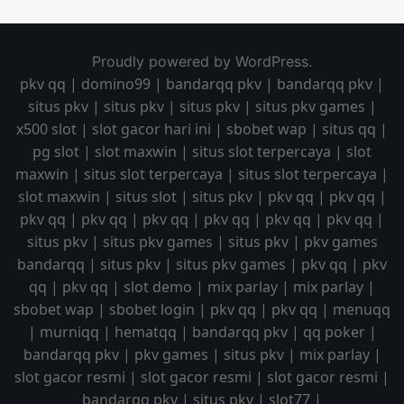
Proudly powered by
WordPress
.
pkv qq
|
domino99
|
bandarqq pkv
|
bandarqq pkv
|
situs pkv
|
situs pkv
|
situs pkv
|
situs pkv games
|
x500 slot
|
slot gacor hari ini
|
sbobet wap
|
situs qq
|
pg slot
|
slot maxwin
|
situs slot terpercaya
|
slot
maxwin
|
situs slot terpercaya
|
situs slot terpercaya
|
slot maxwin
|
situs slot
|
situs pkv
|
pkv qq
|
pkv qq
|
pkv qq
|
pkv qq
|
pkv qq
|
pkv qq
|
pkv qq
|
pkv qq
|
situs pkv
|
situs pkv games
|
situs pkv
|
pkv games
bandarqq
|
situs pkv
|
situs pkv games
|
pkv qq
|
pkv
qq
|
pkv qq
|
slot demo
|
mix parlay
|
mix parlay
|
sbobet wap
|
sbobet login
|
pkv qq
|
pkv qq
|
menuqq
|
murniqq
|
hematqq
|
bandarqq pkv
|
qq poker
|
bandarqq pkv
|
pkv games
|
situs pkv
|
mix parlay
|
slot gacor resmi
|
slot gacor resmi
|
slot gacor resmi
|
bandarqq pkv
|
situs pkv
|
slot77
|