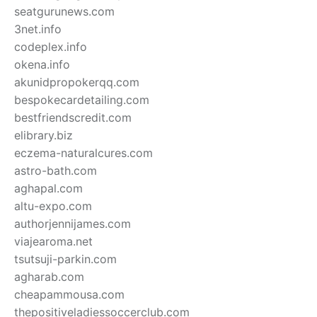
seatgurunews.com
3net.info
codeplex.info
okena.info
akunidpropokerqq.com
bespokecardetailing.com
bestfriendscredit.com
elibrary.biz
eczema-naturalcures.com
astro-bath.com
aghapal.com
altu-expo.com
authorjennijames.com
viajearoma.net
tsutsuji-parkin.com
agharab.com
cheapammousa.com
thepositiveladiessoccerclub.com