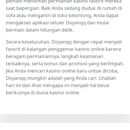
pemain menikmati permainan kasino favorit mereka
saat bepergian. Baik Anda sedang duduk di rumah di
sofa atau mengantri di toko kelontong, Anda dapat
mengakses aplikasi seluler Doyanqq dan mulai
bermain dalam hitungan detik.
Secara keseluruhan, Doyanqq dengan cepat menjadi
favorit di kalangan penggemar kasino online karena
beragam permainannya, langkah keamanan
terbaiknya, serta bonus dan promosi yang berlimpah.
Jika Anda mencari kasino online baru untuk dicoba,
Doyanqq mungkin adalah yang Anda cari. Lihatlah
hari ini dan lihat mengapa ini menjadi hal besar
berikutnya di dunia kasino online.