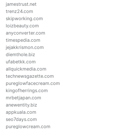
jamestrust.net
trenz24.com
skipworking.com
loizbeauty.com
anyconverter.com
timespedia.com
jejakkrismon.com
diemthole.biz
ufabetkk.com
allquickmedia.com
technewsgazette.com
pureglowfacecream.com
kingofherrings.com
mrbetjapan.com
anewentity.biz
appkuala.com
seo7days.com
pureglowcream.com