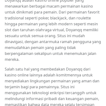
Doyanqq adalah kasino online populer yang
menawarkan berbagai macam permainan kasino
untuk dinikmati para pemain. Dari permainan favorit
tradisional seperti poker, blackjack, dan roulette
hingga permainan yang lebih modern seperti mesin
slot dan taruhan olahraga virtual, Doyanqq memiliki
sesuatu untuk semua orang. Situs ini mudah
dinavigasi, dengan antarmuka ramah pengguna yang
memudahkan pemain yang paling tidak
berpengalaman sekalipun untuk menemukan jalan
mereka.
Salah satu hal yang membedakan Doyanqq dari
kasino online lainnya adalah komitmennya untuk
menyediakan lingkungan permainan yang aman dan
terjamin bagi para pemainnya. Situs ini
menggunakan teknologi enkripsi tercanggih untuk
melindungi informasi pribadi dan keuangan pemain,
memastikan bahwa data mereka selalu tersimpan