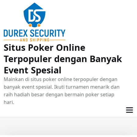
Skip
to
content
Situs Poker Online
Terpopuler dengan Banyak
Event Spesial
Mainkan di situs poker online terpopuler dengan
banyak event spesial. Ikuti turnamen menarik dan
raih hadiah besar dengan bermain poker setiap
hari.