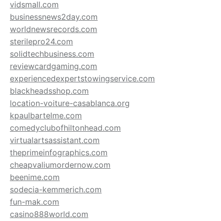
vidsmall.com
businessnews2day.com
worldnewsrecords.com
sterilepro24.com
solidtechbusiness.com
reviewcardgaming.com
experiencedexpertstowingservice.com
blackheadsshop.com
location-voiture-casablanca.org
kpaulbartelme.com
comedyclubofhiltonhead.com
virtualartsassistant.com
theprimeinfographics.com
cheapvaliumordernow.com
beenime.com
sodecia-kemmerich.com
fun-mak.com
casino888world.com