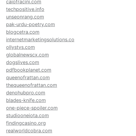
caiofracini.com
techpositive.info
unseonrang.com
pak-urdu-poetry.com
blogcetra.com
internetmarketingsolutions.co
ollystvs.com
globalnewscx.com
dogslives.com
pdfbookplanet.com
queenofrattan.com
thequeenofrattan.com
denohubpro.com
blades-knife.com
one-piece-spoiler.com
studiooneiota.com
findingcasino.org
realworldcobra.com