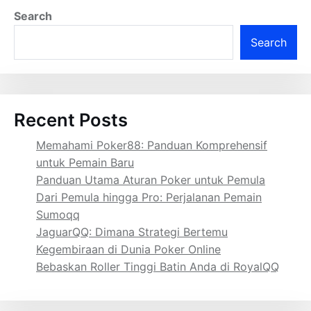
pagination
Search
Search
Recent Posts
Memahami Poker88: Panduan Komprehensif
untuk Pemain Baru
Panduan Utama Aturan Poker untuk Pemula
Dari Pemula hingga Pro: Perjalanan Pemain
Sumoqq
JaguarQQ: Dimana Strategi Bertemu
Kegembiraan di Dunia Poker Online
Bebaskan Roller Tinggi Batin Anda di RoyalQQ