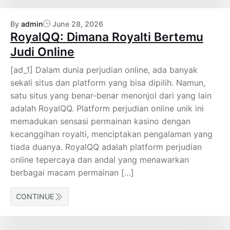
By
admin
June 28, 2026
RoyalQQ: Dimana Royalti Bertemu
Judi Online
[ad_1] Dalam dunia perjudian online, ada banyak
sekali situs dan platform yang bisa dipilih. Namun,
satu situs yang benar-benar menonjol dari yang lain
adalah RoyalQQ. Platform perjudian online unik ini
memadukan sensasi permainan kasino dengan
kecanggihan royalti, menciptakan pengalaman yang
tiada duanya. RoyalQQ adalah platform perjudian
online tepercaya dan andal yang menawarkan
berbagai macam permainan […]
CONTINUE