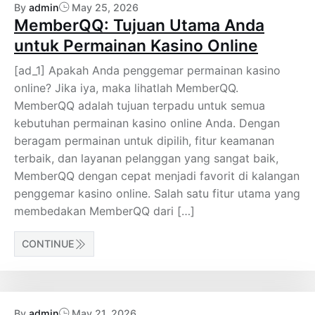
By
admin
May 25, 2026
MemberQQ: Tujuan Utama Anda
untuk Permainan Kasino Online
[ad_1] Apakah Anda penggemar permainan kasino
online? Jika iya, maka lihatlah MemberQQ.
MemberQQ adalah tujuan terpadu untuk semua
kebutuhan permainan kasino online Anda. Dengan
beragam permainan untuk dipilih, fitur keamanan
terbaik, dan layanan pelanggan yang sangat baik,
MemberQQ dengan cepat menjadi favorit di kalangan
penggemar kasino online. Salah satu fitur utama yang
membedakan MemberQQ dari […]
CONTINUE
By
admin
May 21, 2026