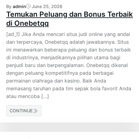
By
admin
June 25, 2026
Temukan Peluang dan Bonus Terbaik
di Onebetqq
[ad_1] Jika Anda mencari situs judi online yang andal
dan terpercaya, Onebetqq adalah jawabannya. Situs
ini menawarkan beberapa peluang dan bonus terbaik
di industrinya, menjadikannya pilihan utama bagi
penjudi baru dan berpengalaman. Onebetqq dikenal
dengan peluang kompetitifnya pada berbagai
permainan olahraga dan kasino. Baik Anda
memasang taruhan pada tim sepak bola favorit Anda
atau mencoba […]
CONTINUE