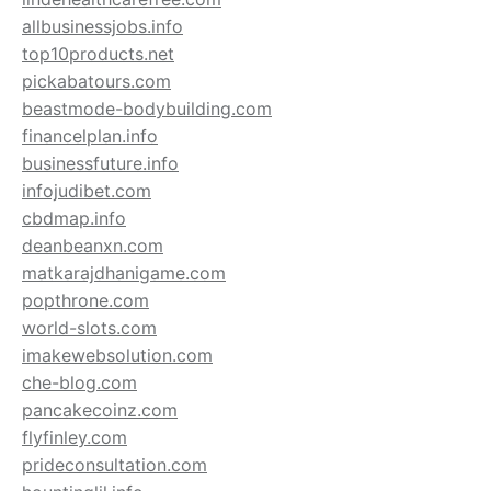
allbusinessjobs.info
top10products.net
pickabatours.com
beastmode-bodybuilding.com
financelplan.info
businessfuture.info
infojudibet.com
cbdmap.info
deanbeanxn.com
matkarajdhanigame.com
popthrone.com
world-slots.com
imakewebsolution.com
che-blog.com
pancakecoinz.com
flyfinley.com
prideconsultation.com