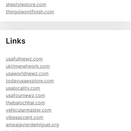
shestylestore.com
thingsiwontfinish.com
Links
usafullnewz.com
uktimenetwork.com
usaworldnewz.com
todayusaexplore.com
usalocality.com
usafournewz.com
thebalochhal.com
vehicularmaster.com
vibesaccent.com
ampajavierdemiguel.org