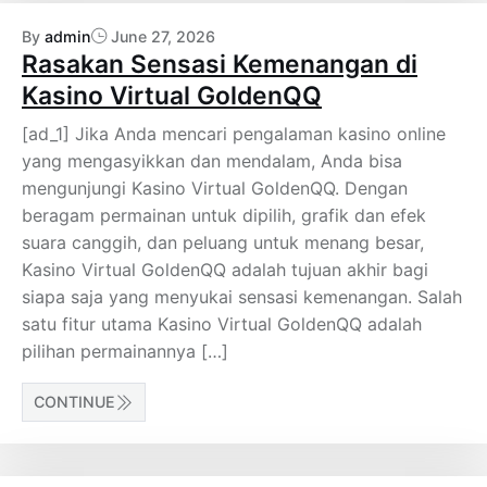
By
admin
June 27, 2026
Rasakan Sensasi Kemenangan di
Kasino Virtual GoldenQQ
[ad_1] Jika Anda mencari pengalaman kasino online
yang mengasyikkan dan mendalam, Anda bisa
mengunjungi Kasino Virtual GoldenQQ. Dengan
beragam permainan untuk dipilih, grafik dan efek
suara canggih, dan peluang untuk menang besar,
Kasino Virtual GoldenQQ adalah tujuan akhir bagi
siapa saja yang menyukai sensasi kemenangan. Salah
satu fitur utama Kasino Virtual GoldenQQ adalah
pilihan permainannya […]
CONTINUE