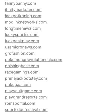
fannybanny.com
ifinitymarketer.com
jackpotkoning.com
modlinknetworks.com
longtimenewz.com
luckysportss.com
luckpeakplay.com
usamicronews.com
grofashion.com
pokemongoevolutioncalc.com
phishingbase.com
racegamings.com
primejackpotstay.com
pokugaa.com
playvaultgame.com
playgrandresorts.com
romsportal.com
sportsdocfestival.com