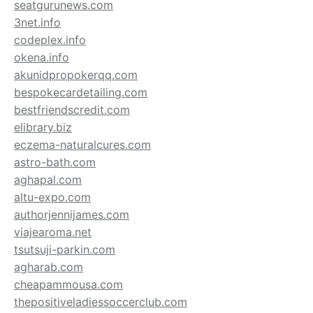
seatgurunews.com
3net.info
codeplex.info
okena.info
akunidpropokerqq.com
bespokecardetailing.com
bestfriendscredit.com
elibrary.biz
eczema-naturalcures.com
astro-bath.com
aghapal.com
altu-expo.com
authorjennijames.com
viajearoma.net
tsutsuji-parkin.com
agharab.com
cheapammousa.com
thepositiveladiessoccerclub.com