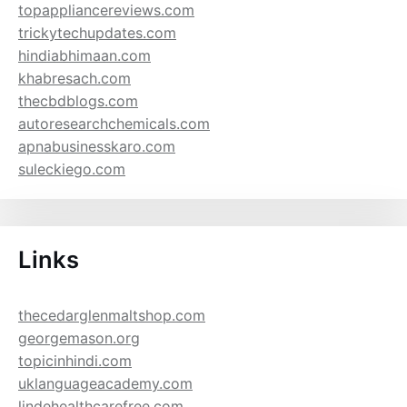
topappliancereviews.com
trickytechupdates.com
hindiabhimaan.com
khabresach.com
thecbdblogs.com
autoresearchchemicals.com
apnabusinesskaro.com
suleckiego.com
Links
thecedarglenmaltshop.com
georgemason.org
topicinhindi.com
uklanguageacademy.com
lindehealthcarefree.com