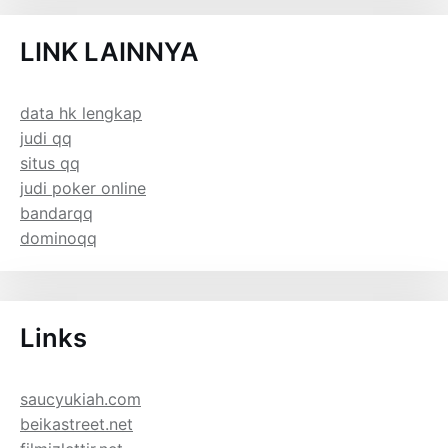
LINK LAINNYA
data hk lengkap
judi qq
situs qq
judi poker online
bandarqq
dominoqq
Links
saucyukiah.com
beikastreet.net