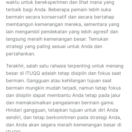
waktu untuk bereksperimen dan lihat mana yang
terbaik bagi Anda. Beberapa pemain lebih suka
bermain secara konservatif dan secara bertahap
membangun kemenangan mereka, sementara yang
lain mengambil pendekatan yang lebih agresif dan
langsung meraih kemenangan besar. Temukan
strategi yang paling sesuai untuk Anda dan
pertahankan.
Terakhir, salah satu rahasia terpenting untuk menang
besar di ITUQQ adalah tetap disiplin dan fokus saat
bermain. Gangguan atau kehilangan tujuan saat
bermain mungkin mudah terjadi, namun tetap fokus
dan disiplin dapat membantu Anda tetap pada jalur
dan memaksimalkan pengalaman bermain game.
Hindari gangguan, tetapkan tujuan untuk diri Anda
sendiri, dan tetap berkomitmen pada strategi Anda,
dan Anda akan segera meraih kemenangan besar di