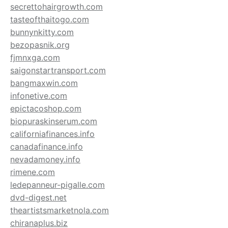
secrettohairgrowth.com
tasteofthaitogo.com
bunnynkitty.com
bezopasnik.org
fjmnxga.com
saigonstartransport.com
bangmaxwin.com
infonetive.com
epictacoshop.com
biopuraskinserum.com
californiafinances.info
canadafinance.info
nevadamoney.info
rimene.com
ledepanneur-pigalle.com
dvd-digest.net
theartistsmarketnola.com
chiranaplus.biz