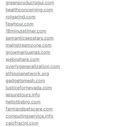
greenproductsgui.com
healthconcerning.com
rojgarind.com
fewhour.com
18minutetimer.com
semanticseostars.com
mainstreamzone.com
growmarijuanas.com
webnshare.com
overlygeneralization.com
ethiopianetwork.org
gadgetsmesh.com
justicefornevada.com
leisuretours.info
hellotbsbro.com
farmandpetscare.com
computingservice.info
caiofracini.com