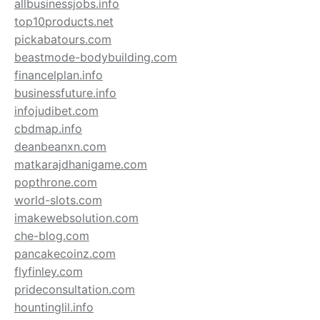
allbusinessjobs.info
top10products.net
pickabatours.com
beastmode-bodybuilding.com
financelplan.info
businessfuture.info
infojudibet.com
cbdmap.info
deanbeanxn.com
matkarajdhanigame.com
popthrone.com
world-slots.com
imakewebsolution.com
che-blog.com
pancakecoinz.com
flyfinley.com
prideconsultation.com
hountinglil.info