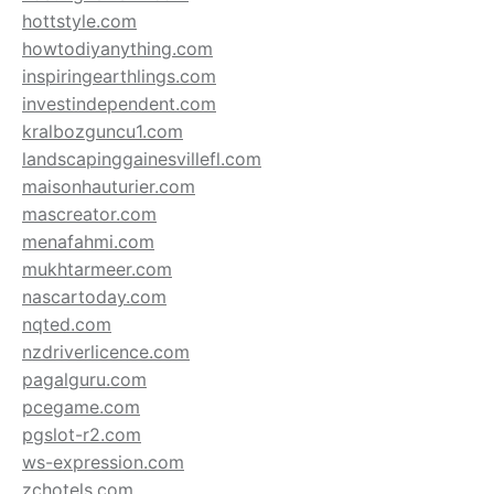
hottstyle.com
howtodiyanything.com
inspiringearthlings.com
investindependent.com
kralbozguncu1.com
landscapinggainesvillefl.com
maisonhauturier.com
mascreator.com
menafahmi.com
mukhtarmeer.com
nascartoday.com
nqted.com
nzdriverlicence.com
pagalguru.com
pcegame.com
pgslot-r2.com
ws-expression.com
zchotels.com