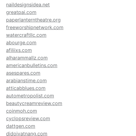
naildesignsidea.net
greatpai.com
paperlanterntheatre.org
freeworshipnetwork.com
watercraftllc.com
abourge.com
afiliixs.com
alharammallz.com
americanbulletins.com
asespares.com
arabianstime.com
atticabblues.com
autometropolist.com
beautycreamreview.com
coinmoh.com
cyclopsreview.com
dattgen.com
didoivatnang.com