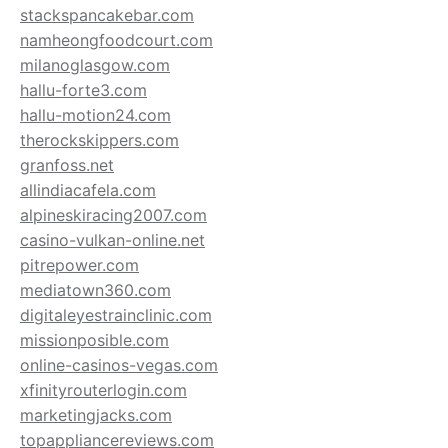
stackspancakebar.com
namheongfoodcourt.com
milanoglasgow.com
hallu-forte3.com
hallu-motion24.com
therockskippers.com
granfoss.net
allindiacafela.com
alpineskiracing2007.com
casino-vulkan-online.net
pitrepower.com
mediatown360.com
digitaleyestrainclinic.com
missionposible.com
online-casinos-vegas.com
xfinityrouterlogin.com
marketingjacks.com
topappliancereviews.com