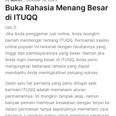
Buka Rahasia Menang Besar
di ITUQQ
[ad_1]
Jika Anda penggemar judi online, Anda mungkin
pernah mendengar tentang ITUQQ. Permainan kasino
online populer ini terkenal dengan taruhannya yang
tinggi dan pembayarannya yang besar. Namun jika
Anda ingin menang besar di ITUQQ, Anda perlu
mengungkap beberapa rahasia yang dapat
membantu Anda meningkatkan peluang sukses.
Salah satu hal pertama yang perlu diingat saat
bermain ITUQQ adalah memahami aturan
permainannya. Ini mungkin tampak jelas, namun
banyak pemain membuat kesalahan dengan terjun ke
dalam permainan tanpa sepenuhnya memahami cara
kerjanya. Luangkan waktu untuk membaca peraturan