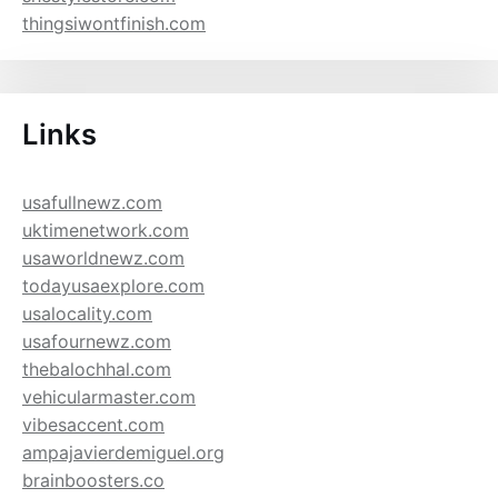
thingsiwontfinish.com
Links
usafullnewz.com
uktimenetwork.com
usaworldnewz.com
todayusaexplore.com
usalocality.com
usafournewz.com
thebalochhal.com
vehicularmaster.com
vibesaccent.com
ampajavierdemiguel.org
brainboosters.co