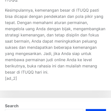
ITUQQ.
Kesimpulannya, kemenangan besar di ITUQQ pasti
bisa dicapai dengan pendekatan dan pola pikir yang
tepat. Dengan memahami aturan permainan,
mengelola uang Anda dengan bijak, mengembangkan
strategi kemenangan, dan tetap disiplin dan fokus
saat bermain, Anda dapat meningkatkan peluang
sukses dan mendapatkan beberapa kemenangan
yang mengesankan. Jadi, jika Anda siap untuk
membawa permainan judi online Anda ke level
berikutnya, buka rahasia ini dan mulailah menang
besar di ITUQQ hari ini.
[ad_2]
Search