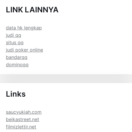
LINK LAINNYA
data hk lengkap
judi qq
situs qq
judi poker online
bandarqq
dominoqq
Links
saucyukiah.com
beikastreet.net
filmizlettir.net