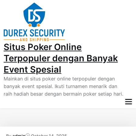
Skip
to
content
Situs Poker Online
Terpopuler dengan Banyak
Event Spesial
Mainkan di situs poker online terpopuler dengan
banyak event spesial. Ikuti turnamen menarik dan
raih hadiah besar dengan bermain poker setiap hari.
By
admin
October 14, 2025