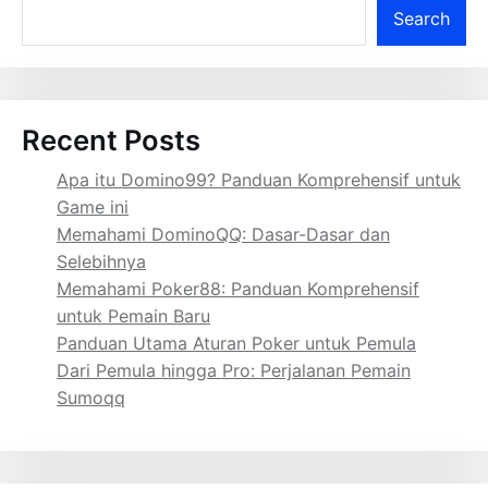
Search
Recent Posts
Apa itu Domino99? Panduan Komprehensif untuk
Game ini
Memahami DominoQQ: Dasar-Dasar dan
Selebihnya
Memahami Poker88: Panduan Komprehensif
untuk Pemain Baru
Panduan Utama Aturan Poker untuk Pemula
Dari Pemula hingga Pro: Perjalanan Pemain
Sumoqq