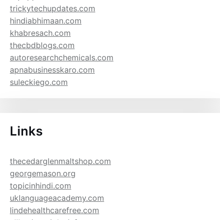
trickytechupdates.com
hindiabhimaan.com
khabresach.com
thecbdblogs.com
autoresearchchemicals.com
apnabusinesskaro.com
suleckiego.com
Links
thecedarglenmaltshop.com
georgemason.org
topicinhindi.com
uklanguageacademy.com
lindehealthcarefree.com