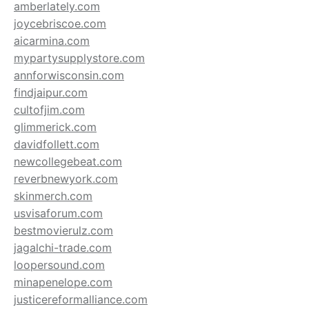
amberlately.com
joycebriscoe.com
aicarmina.com
mypartysupplystore.com
annforwisconsin.com
findjaipur.com
cultofjim.com
glimmerick.com
davidfollett.com
newcollegebeat.com
reverbnewyork.com
skinmerch.com
usvisaforum.com
bestmovierulz.com
jagalchi-trade.com
loopersound.com
minapenelope.com
justicereformalliance.com