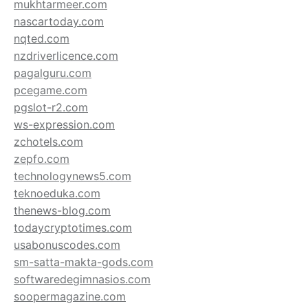
mukhtarmeer.com
nascartoday.com
nqted.com
nzdriverlicence.com
pagalguru.com
pcegame.com
pgslot-r2.com
ws-expression.com
zchotels.com
zepfo.com
technologynews5.com
teknoeduka.com
thenews-blog.com
todaycryptotimes.com
usabonuscodes.com
sm-satta-makta-gods.com
softwaredegimnasios.com
soopermagazine.com