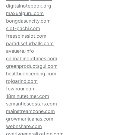
digitalnotebook.org
maxualguru.com
bongdasuncity.com
slot-pachi.com
freespinsslot.com
paradisefurballs.com
aveuere.info
cannabinoidtimes.com
greenproductsgui.com
healthconcerning.com
rojgarind.com
fewhour.com
18minutetimer.com
semanticseostars.com
mainstreamzone.com
growmarijuanas.com
webnshare.com
overlygeneralization.com