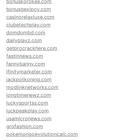
bonuskorokee.com
bonusgexipoy.com
casinorelaxluxe.com
clubetechplay.com
domdombd.com
dailyplayz.com
getprocrackhere.com
fastinnews.com
fannybanny.com
ifinitymarketer.com
jackpotkoning.com
modlinknetworks.com
longtimenewz.com
luckysportss.com
luckpeakplay.com
usamicronews.com
grofashion.com
pokemongoevolutioncalc.com