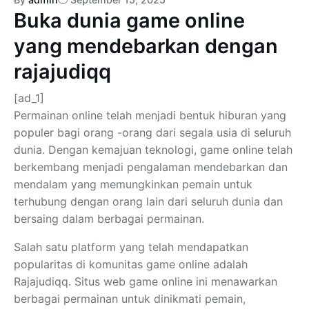
Buka dunia game online
yang mendebarkan dengan
rajajudiqq
[ad_1]
Permainan online telah menjadi bentuk hiburan yang
populer bagi orang -orang dari segala usia di seluruh
dunia. Dengan kemajuan teknologi, game online telah
berkembang menjadi pengalaman mendebarkan dan
mendalam yang memungkinkan pemain untuk
terhubung dengan orang lain dari seluruh dunia dan
bersaing dalam berbagai permainan.
Salah satu platform yang telah mendapatkan
popularitas di komunitas game online adalah
Rajajudiqq. Situs web game online ini menawarkan
berbagai permainan untuk dinikmati pemain,