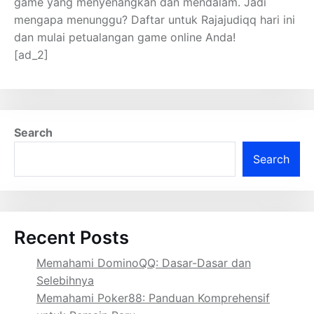
game yang menyenangkan dan mendalam. Jadi
mengapa menunggu? Daftar untuk Rajajudiqq hari ini
dan mulai petualangan game online Anda!
[ad_2]
Search
Search
Recent Posts
Memahami DominoQQ: Dasar-Dasar dan
Selebihnya
Memahami Poker88: Panduan Komprehensif