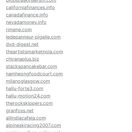
biopuraskinserum.com
californiafinances.info
canadafinance.info
nevadamoney.info
rimene.com
ledepanneur-pigalle.com
dvd-digest.net
theartistsmarketnola.com
chiranaplus.biz
stackspancakebar.com
namheongfoodcourt.com
milanoglasgow.com
hallu-forte3.com
hallu-motion24.com
therockskippers.com
granfoss.net
allindiacafela.com
alpineskiracing2007.com