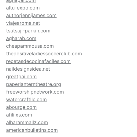
aghapal.com
altu-expo.com
authorjennijames.com
viajearoma.net
tsutsuji-parkin.com
agharab.com
cheapammousa.com
thepositiveladiessoccerclub.com
recetasdecocinafaciles.com
naildesignsidea.net
greatpai.com
paperlanterntheatre.org
freeworshipnetwork.com
watercraftllc.com
abourge.com
afiliixs.com
alharammallz.com
americanbulletins.com