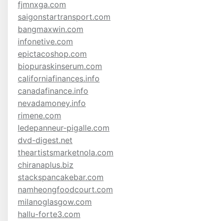
fjmnxga.com
saigonstartransport.com
bangmaxwin.com
infonetive.com
epictacoshop.com
biopuraskinserum.com
californiafinances.info
canadafinance.info
nevadamoney.info
rimene.com
ledepanneur-pigalle.com
dvd-digest.net
theartistsmarketnola.com
chiranaplus.biz
stackspancakebar.com
namheongfoodcourt.com
milanoglasgow.com
hallu-forte3.com