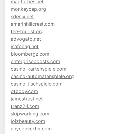
magforbes.net
monkeycap.org
sdenix.net
amarinhillcrest.com
the-tourist.org
advogato.net
isafebag.net
bloombergz.com
enterpriseboosts.com
casino-kartenspiele.com
casino-automatenspiele.org
casino-tischspiele.com
otbody.com
jamestrust.net
trenz24.com
skipworking.com
loizbeauty.com
anyconverter.com