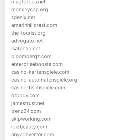
magforbes.net
monkeycap.org
sdenix.net
amarinhillcrest.com
the-tourist.org
advogato.net
isafebag.net
bloombergz.com
enterpriseboosts.com
casino-kartenspiele.com
casino-automatenspiele.org
casino-tischspiele.com
otbody.com
jamestrust.net
trenz24.com
skipworking.com
loizbeauty.com
anyconverter.com