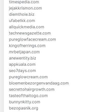
timespedia.com
jejakkrismon.com
diemthole.biz
ufabetkk.com
allquickmedia.com
technewsgazette.com
pureglowfacecream.com
kingofherrings.com
mrbetjapan.com
anewentity.biz
appkuala.com
seo7days.com
pureglowcream.com
bloemenbezorgenvandaag.com
secrettohairgrowth.com
tasteofthaitogo.com
bunnynkitty.com
bezopasnik.org