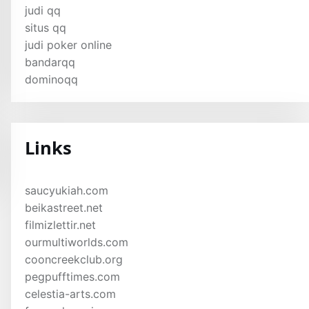
judi qq
situs qq
judi poker online
bandarqq
dominoqq
Links
saucyukiah.com
beikastreet.net
filmizlettir.net
ourmultiworlds.com
cooncreekclub.org
pegpufftimes.com
celestia-arts.com