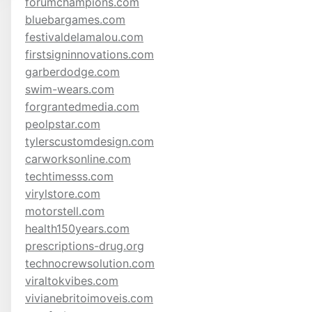
forumchampions.com
bluebargames.com
festivaldelamalou.com
firstsigninnovations.com
garberdodge.com
swim-wears.com
forgrantedmedia.com
peolpstar.com
tylerscustomdesign.com
carworksonline.com
techtimesss.com
virylstore.com
motorstell.com
health150years.com
prescriptions-drug.org
technocrewsolution.com
viraltokvibes.com
vivianebritoimoveis.com