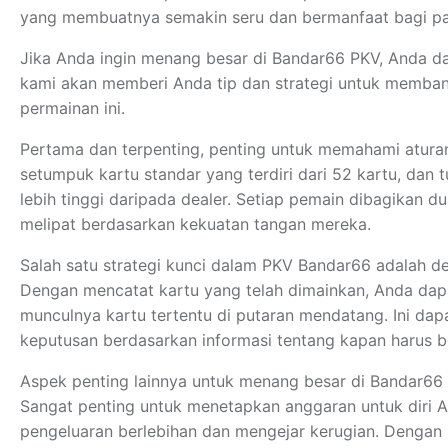
yang membuatnya semakin seru dan bermanfaat bagi pa
Jika Anda ingin menang besar di Bandar66 PKV, Anda da
kami akan memberi Anda tip dan strategi untuk memba
permainan ini.
Pertama dan terpenting, penting untuk memahami atura
setumpuk kartu standar yang terdiri dari 52 kartu, dan 
lebih tinggi daripada dealer. Setiap pemain dibagikan d
melipat berdasarkan kekuatan tangan mereka.
Salah satu strategi kunci dalam PKV Bandar66 adalah 
Dengan mencatat kartu yang telah dimainkan, Anda dap
munculnya kartu tertentu di putaran mendatang. Ini d
keputusan berdasarkan informasi tentang kapan harus b
Aspek penting lainnya untuk menang besar di Bandar66 
Sangat penting untuk menetapkan anggaran untuk diri A
pengeluaran berlebihan dan mengejar kerugian. Dengan