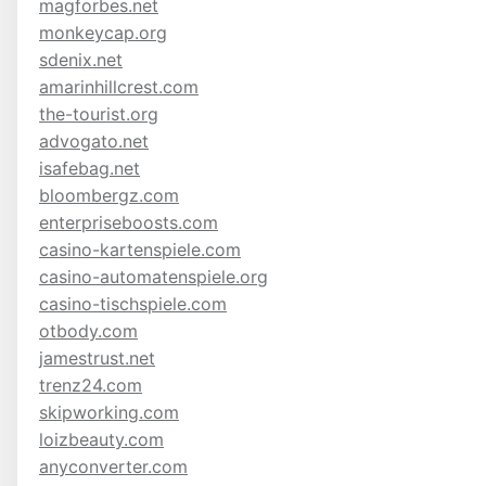
magforbes.net
monkeycap.org
sdenix.net
amarinhillcrest.com
the-tourist.org
advogato.net
isafebag.net
bloombergz.com
enterpriseboosts.com
casino-kartenspiele.com
casino-automatenspiele.org
casino-tischspiele.com
otbody.com
jamestrust.net
trenz24.com
skipworking.com
loizbeauty.com
anyconverter.com