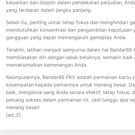
keluarkan dan disiplin dalam pendekatan perjudian, An
yang terdepan dalam jangka panjang.
Selain itu, penting untuk tetap fokus dan menghindari 
membutuhkan konsentrasi dan pengambilan keputusan ya
gangguan yang dapat memengaruhi gameplay Anda.
Terakhir, latihan menjadi sempurna dalam hal Bandar6
membiasakan diri dengan seluk-beluknya, semakin baik
memaksimalkan kemenangan Anda.
Kesimpulannya, Bandar66 PKV adalah permainan kartu
kesempatan kepada pemainnya untuk menang besar. De
baik, mengelola uang Anda secara efektif, tetap fokus, 
peluang sukses dalam permainan ini. Jadi tunggu apa lag
menang besar!
[ad_2]