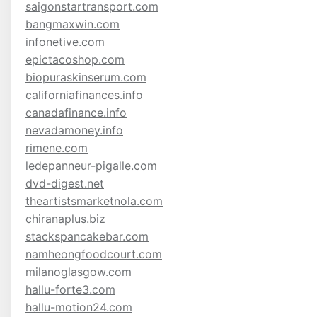
saigonstartransport.com
bangmaxwin.com
infonetive.com
epictacoshop.com
biopuraskinserum.com
californiafinances.info
canadafinance.info
nevadamoney.info
rimene.com
ledepanneur-pigalle.com
dvd-digest.net
theartistsmarketnola.com
chiranaplus.biz
stackspancakebar.com
namheongfoodcourt.com
milanoglasgow.com
hallu-forte3.com
hallu-motion24.com