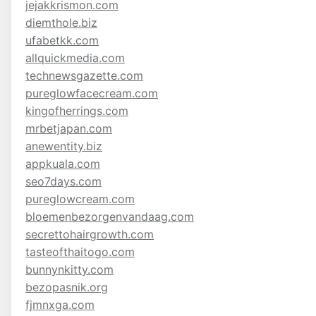
jejakkrismon.com
diemthole.biz
ufabetkk.com
allquickmedia.com
technewsgazette.com
pureglowfacecream.com
kingofherrings.com
mrbetjapan.com
anewentity.biz
appkuala.com
seo7days.com
pureglowcream.com
bloemenbezorgenvandaag.com
secrettohairgrowth.com
tasteofthaitogo.com
bunnynkitty.com
bezopasnik.org
fjmnxga.com