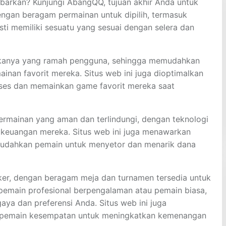
rkan? Kunjungi AbangQQ, tujuan akhir Anda untuk
gan beragam permainan untuk dipilih, termasuk
sti memiliki sesuatu yang sesuai dengan selera dan
mukanya yang ramah pengguna, sehingga memudahkan
inan favorit mereka. Situs web ini juga dioptimalkan
ses dan memainkan game favorit mereka saat
rmainan yang aman dan terlindungi, dengan teknologi
n keuangan mereka. Situs web ini juga menawarkan
udahkan pemain untuk menyetor dan menarik dana
ker, dengan beragam meja dan turnamen tersedia untuk
 pemain profesional berpengalaman atau pemain biasa,
a dan preferensi Anda. Situs web ini juga
 pemain kesempatan untuk meningkatkan kemenangan