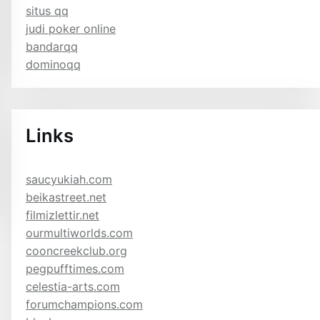
situs qq
judi poker online
bandarqq
dominoqq
Links
saucyukiah.com
beikastreet.net
filmizlettir.net
ourmultiworlds.com
cooncreekclub.org
pegpufftimes.com
celestia-arts.com
forumchampions.com