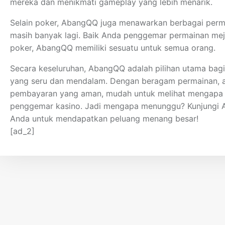
mereka dan menikmati gameplay yang lebih menarik.
Selain poker, AbangQQ juga menawarkan berbagai permai
masih banyak lagi. Baik Anda penggemar permainan meja
poker, AbangQQ memiliki sesuatu untuk semua orang.
Secara keseluruhan, AbangQQ adalah pilihan utama ba
yang seru dan mendalam. Dengan beragam permainan, 
pembayaran yang aman, mudah untuk melihat mengapa A
penggemar kasino. Jadi mengapa menunggu? Kunjungi Ab
Anda untuk mendapatkan peluang menang besar!
[ad_2]