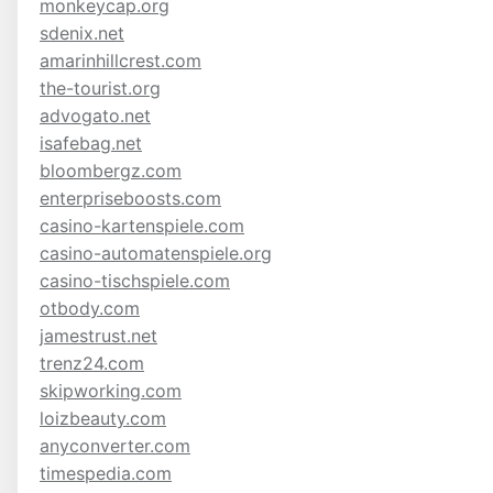
monkeycap.org
sdenix.net
amarinhillcrest.com
the-tourist.org
advogato.net
isafebag.net
bloombergz.com
enterpriseboosts.com
casino-kartenspiele.com
casino-automatenspiele.org
casino-tischspiele.com
otbody.com
jamestrust.net
trenz24.com
skipworking.com
loizbeauty.com
anyconverter.com
timespedia.com